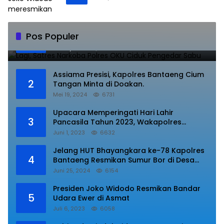
Lagi, Satres Narkoba Polres OKU Ciduk
Pos Populer
1
Pengedar Sabu
Juli 10, 2023
8842
Assiama Presisi, Kapolres Bantaeng Cium
2
Tangan Minta di Doakan.
Mei 19, 2024
6731
Upacara Memperingati Hari Lahir
3
Pancasila Tahun 2023, Wakapolres
Lampung Utara Bacakan Amanat Kepala
Juni 1, 2023
6632
BPIP RI.
Jelang HUT Bhayangkara ke-78 Kapolres
4
Bantaeng Resmikan Sumur Bor di Desa
Kaloling Bantaeng
Juni 25, 2024
6154
Presiden Joko Widodo Resmikan Bandar
5
Udara Ewer di Asmat
Juli 6, 2023
6058