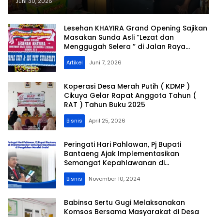
Satwa Grup Jaffa Confeet
Juni 30, 2026
Lesehan KHAYIRA Grand Opening Sajikan
Masakan Sunda Asli “Lezat dan
Menggugah Selera ” di Jalan Raya
Tigaraksa – Adiyasa Desa Bantar
Artikel
Juni 7, 2026
Panjang
Koperasi Desa Merah Putih ( KDMP )
Cikuya Gelar Rapat Anggota Tahun (
RAT ) Tahun Buku 2025
Bisnis
April 25, 2026
Peringati Hari Pahlawan, Pj Bupati
Bantaeng Ajak Implementasikan
Semangat Kepahlawanan di
Pengelolaan Masalah Sosial
Bisnis
November 10, 2024
Babinsa Sertu Gugi Melaksanakan
Komsos Bersama Masyarakat di Desa