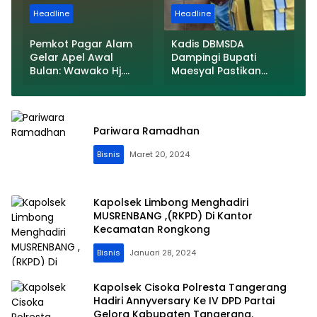
Headline
Headline
Pemkot Pagar Alam
Kadis DBMSDA
Gelar Apel Awal
Dampingi Bupati
Bulan: Wawako Hj.
Maesyal Pastikan
Bertha Tekankan
Pembangunan Sesuai
Semangat
Spesifikasi, Saat
Kemerdekaan dan
Groundbreaking
Apresiasi Purna Tugas
Jalan Cepak – Kronjo
Pariwara Ramadhan
ASN
Bisnis
Maret 20, 2024
Kapolsek Limbong Menghadiri
MUSRENBANG ,(RKPD) Di Kantor
Kecamatan Rongkong
Bisnis
Januari 28, 2024
Kapolsek Cisoka Polresta Tangerang
Hadiri Annyversary Ke IV DPD Partai
Gelora Kabupaten Tangerang.