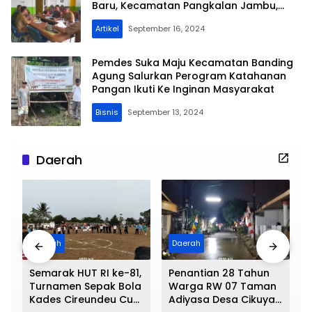
Baru, Kecamatan Pangkalan Jambu,
Kabupaten Merangin
Artikel
September 16, 2024
Pemdes Suka Maju Kecamatan Banding
Agung Salurkan Perogram Katahanan
Pangan Ikuti Ke Inginan Masyarakat
Bisnis
September 13, 2024
Daerah
Daerah
Daerah
Semarak HUT RI ke-81,
Penantian 28 Tahun
a
Turnamen Sepak Bola
Warga RW 07 Taman
Kades Cireundeu Cup
Adiyasa Desa Cikuya