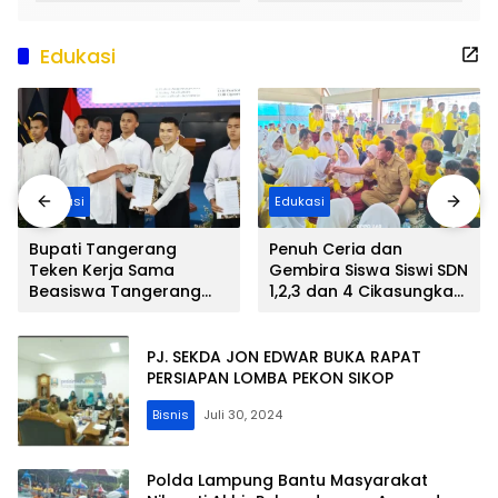
Ke V Antar RT Resmi
Akan Jalan Betonisasi
Dibuka Oleh ” LEPSI” di
Kini Terealisasi
Lapangan FC Family
Edukasi
Edukasi
Edukasi
Bupati Tangerang
Penuh Ceria dan
Teken Kerja Sama
Gembira Siswa Siswi SDN
Beasiswa Tangerang
1,2,3 dan 4 Cikasungka
Gemilang, 12 Putra-Putri
Kecamatan Solear
Daerah Raih Beasiswa
Makan Siang Bersama
Pendidikan Transportasi
Bupati Tangerang
PJ. SEKDA JON EDWAR BUKA RAPAT
PERSIAPAN LOMBA PEKON SIKOP
Bisnis
Juli 30, 2024
Polda Lampung Bantu Masyarakat