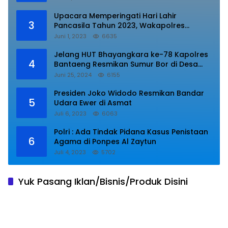
Upacara Memperingati Hari Lahir
3
Pancasila Tahun 2023, Wakapolres
Lampung Utara Bacakan Amanat Kepala
Juni 1, 2023
6635
BPIP RI.
Jelang HUT Bhayangkara ke-78 Kapolres
4
Bantaeng Resmikan Sumur Bor di Desa
Kaloling Bantaeng
Juni 25, 2024
6155
Presiden Joko Widodo Resmikan Bandar
5
Udara Ewer di Asmat
Juli 6, 2023
6063
Polri : Ada Tindak Pidana Kasus Penistaan
6
Agama di Ponpes Al Zaytun
Juli 4, 2023
5702
Yuk Pasang Iklan/Bisnis/Produk Disini