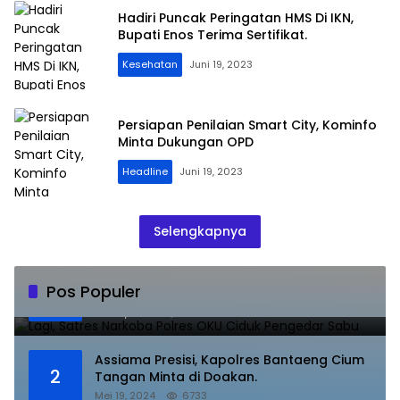
Hadiri Puncak Peringatan HMS Di IKN,
Bupati Enos Terima Sertifikat.
Kesehatan
Juni 19, 2023
Persiapan Penilaian Smart City, Kominfo
Minta Dukungan OPD
Headline
Juni 19, 2023
Selengkapnya
Lagi, Satres Narkoba Polres OKU Ciduk
Pos Populer
1
Pengedar Sabu
Juli 10, 2023
8853
Assiama Presisi, Kapolres Bantaeng Cium
2
Tangan Minta di Doakan.
Mei 19, 2024
6733