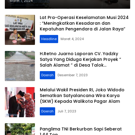
Pagar Alam
Maret 7, 2024
Lat Pra-Operasi Keselamatan Musi 2024
: “Meningkatkan Kesadaran dan
Kepatuhan Pengendara di Jalan Raya”
Headline
Maret 4, 2024
H.Retno Juarno Laporan CV. Yadzky
Satya Yang Diduga Kerjakan Proyek ”
Salah Alamat ” di Desa Talok
Kecamatan Kresek
Daerah
Desember 7, 2023
Melalui Wakil Presiden RI, Joko Widodo
Sematkan Satyalancana Wira Karya
(SKW) Kepada Walikota Pagar Alam
Daerah
Juli 7, 2023
Panglima TNI Berkurban Sapi Seberat
1,44 Ton