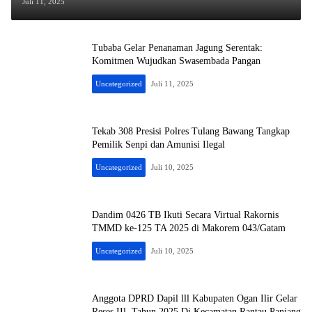
Sesuai Spek
Juli 11, 2025
Tubaba Gelar Penanaman Jagung Serentak:
Komitmen Wujudkan Swasembada Pangan
Uncategorized
Juli 11, 2025
Tekab 308 Presisi Polres Tulang Bawang Tangkap
Pemilik Senpi dan Amunisi Ilegal
Uncategorized
Juli 10, 2025
Dandim 0426 TB Ikuti Secara Virtual Rakornis
TMMD ke-125 TA 2025 di Makorem 043/Gatam
Uncategorized
Juli 10, 2025
Anggota DPRD Dapil lll Kabupaten Ogan Ilir Gelar
Reses IIl, Tahun 2025 Di Kecamatan Rantau Panjang