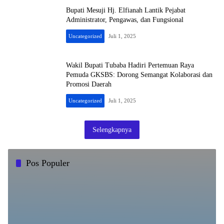
Bupati Mesuji Hj. Elfianah Lantik Pejabat
Administrator, Pengawas, dan Fungsional
Uncategorized
Juli 1, 2025
Wakil Bupati Tubaba Hadiri Pertemuan Raya
Pemuda GKSBS: Dorong Semangat Kolaborasi dan
Promosi Daerah
Uncategorized
Juli 1, 2025
Selengkapnya
Pos Populer