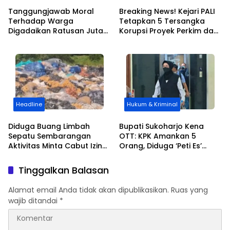
Tanggungjawab Moral
Breaking News! Kejari PALI
Terhadap Warga
Tetapkan 5 Tersangka
Digadaikan Ratusan Juta
Korupsi Proyek Perkim dan
Mengalir ,BPD Terendus
Dinas Pendidikan, 3 Orang
Dugaan Pungli Kordinasi
PNS Ikut Terseret
Waifi di Kirana
Headline
Hukum & Kriminal
Diduga Buang Limbah
​Bupati Sukoharjo Kena
Sepatu Sembarangan
OTT: KPK Amankan 5
Aktivitas Minta Cabut Izin
Orang, Diduga ‘Peti Es’
PT YOUNDAN JAYA
Kasus Pemerasan Pejabat
Daerah
Tinggalkan Balasan
Alamat email Anda tidak akan dipublikasikan.
Ruas yang
wajib ditandai
*