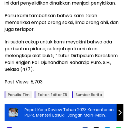
ini dari penyelidikan dinaikkan menjadi penyidikan.
Perlu kami tambahkan bahwa kami telah
memeriksa empat orang saksi, lima orang ahli, dan
juga terlapor.
Ini sudah cukup untuk kami meyakini bahwa ada
perbuatan pidana, selanjutnya kami akan
melengkapi alat bukti, ” tutur Dirtipidum Bareskrim
Polri Brigjen Pol. Djuhandhani Rahardjo Puro, S.H.,
Selasa (4/7).
Post Views:
5,703
Penulis: Tim
Editor: Editor ZR
Sumber Berita
Rapat Kerja Review Tahun 2023 Kementerian
PUPR, Menteri Basuki : Jangan Main-Main
Dengan Uang Negara