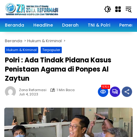
Langsung
ke
konten
Beranda
Headline
Daerah
TNI & Polri
Pemeri
Beranda
Hukum & Kriminal
Hukum & Kriminal
Terpopuler
Polri : Ada Tindak Pidana Kasus
Penistaan Agama di Ponpes Al
Zaytun
5703
Zona Reformasi
1 Min Baca
Juli 4, 2023