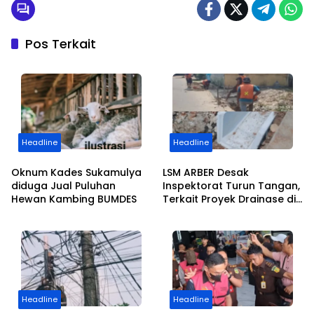
Pos Terkait
Headline
Headline
Oknum Kades Sukamulya
LSM ARBER Desak
diduga Jual Puluhan
Inspektorat Turun Tangan,
Hewan Kambing BUMDES
Terkait Proyek Drainase di
Palasari Legok Ada Main
Mata
Headline
Headline