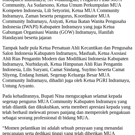
Community, Aa Sudarsono, Ketua Umum Perkumpulan MUA
Kompeten Indonesia, Lili Setyorini, Ketua MUA Community
Indramayu, Zaman beserta pengurus, Koordinator MUA
Community Indramayu, Aniyati, Ketua Ikatan Wanita Pengusaha
Indonesia (IWAPI) Kabupaten Indramayu yang juga Ketua
Gabungan Organisasi Wanita (GOW) Indramayu, Hanifah
Handayani beserta jajaran
Tampak hadir pula Ketua Persatuan Ahli Kecantikan dan Pengusaha
Salon Indonesia Kabupaten Indramayu, Masfuah, Ketua Asosiasi
Ahli Rias Pengantin Modern dan Modifikasi Indonesia Kabupaten
Indramayu, Nurhidayah, Ketua Himpunan Ahli Rias Pengantin
Indonesia, Lilis Suryani, Camat Sindang, Suyitno beserta Camat
Sliyeng, Endang Ismiati, Segenap Keluarga Besar MUA
Community Indramayu, dihadiri juga oleh Ketua PGRI Indramayu,
Untung Aryanto.
Pada kehadirannya, Bupati Nina mengucapkan selamat kepada
segenap pengurus MUA Community Kabupaten Indramayu yang
telah dilantik dan dikukuhkan, serta memberi apresiasi kepada yang
telah berhasil melewati proses panjang dan memperoleh pengakuan
sebagai seorang professional di bidang MUA.
“Momen pelantikan ini adalah sebuah perayaan yang menandai
pencapaian serta dedikasi tinggi yang telah diberikan MUA