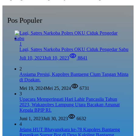
Pos Populer
1
Lagi, Satres Narkoba Polres OKU Ciduk Pengedar Sabu
Juli 10, 2023
Juli 10, 2023
8841
2
Assiama Presisi, Kapolres Bantaeng Cium Tangan Minta
di Doakan.
Mei 19, 2024
Mei 25, 2024
6731
3
Upacara Memperingati Hari Lahir Pancasila Tahun
2023, Wakapolres Lampung Utara Bacakan Amanat
Kepala BPIP RI.
Juni 1, 2023
Juli 30, 2023
6632
4
Jelang HUT Bhayangkara ke-78 Kapolres Bantaeng
Resmikan Sumur Bor di Desa Kaloling Bantaeng