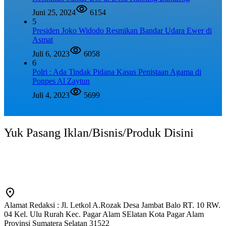
Juni 25, 2024
6154
5
Presiden Joko Widodo Resmikan Bandar Udara Ewer di
Asmat
Juli 6, 2023
6058
6
Polri : Ada Tindak Pidana Kasus Penistaan Agama di
Ponpes Al Zaytun
Juli 4, 2023
5699
Yuk Pasang Iklan/Bisnis/Produk Disini
Alamat Redaksi : Jl. Letkol A.Rozak Desa Jambat Balo RT. 10 RW.
04 Kel. Ulu Rurah Kec. Pagar Alam SElatan Kota Pagar Alam
Provinsi Sumatera Selatan 31522