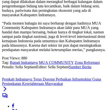
yang dapat dilakukan dalam merangkul berbagai kalangan dalam
pengembangan bidang tata kecantikan, baik dalam bidang seni,
budaya, pariwisata dan peningkatan ekonomi yang ada di
masyarakat Kabupaten Indramayu.
“Pada momen bahagia ini saya berharap dengan hadirnya MUA
Community Kabupaten Indramayu akan lahir para MUA yang
handal dan mampu bersaing, bukan hanya di tingkat lokal, namun
sampai pada tingkat nasional, juga di level-level internasional demi
kemajuan Indonesia pada umumnya dan Kabupaten Indramayu
pada khususnya. Karena dari sektor ini pun dapat meningkatkan
pendapatan masyarakat melalui keterampilan merias,” pungkasnya.
Post Views:
880
Tag:
Bupati Indramayu
MUA COMMUNITY
Zona Reformasi
Penulis: Sella Septiani
Editor: Sella Septiani
Sumber Berita
Pemkab Indramayu Terus Dorong Perbaikan Infrastruktur Guna
Peningkatan Kesejahteraan Masyarakat