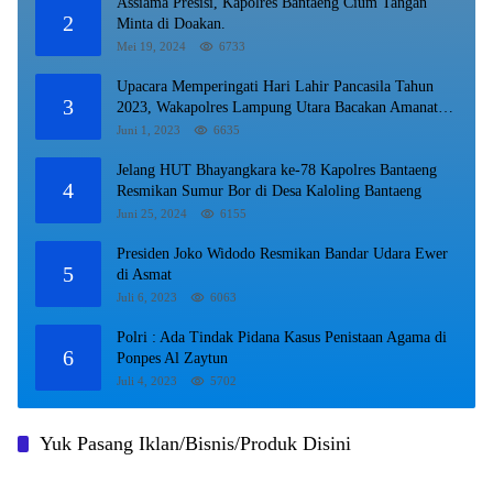
Assiama Presisi, Kapolres Bantaeng Cium Tangan
2
Minta di Doakan.
Mei 19, 2024
6733
Upacara Memperingati Hari Lahir Pancasila Tahun
3
2023, Wakapolres Lampung Utara Bacakan Amanat
Kepala BPIP RI.
Juni 1, 2023
6635
Jelang HUT Bhayangkara ke-78 Kapolres Bantaeng
4
Resmikan Sumur Bor di Desa Kaloling Bantaeng
Juni 25, 2024
6155
Presiden Joko Widodo Resmikan Bandar Udara Ewer
5
di Asmat
Juli 6, 2023
6063
Polri : Ada Tindak Pidana Kasus Penistaan Agama di
6
Ponpes Al Zaytun
Juli 4, 2023
5702
Yuk Pasang Iklan/Bisnis/Produk Disini