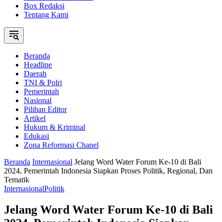
Box Redaksi
Tentang Kami
Beranda
Headline
Daerah
TNI & Polri
Pemerintah
Nasional
Pilihan Editor
Artikel
Hukum & Kriminal
Edukasi
Zona Reformasi Chanel
Beranda
Internasional
Jelang Word Water Forum Ke-10 di Bali
2024, Pemerintah Indonesia Siapkan Proses Politik, Regional, Dan
Tematik
Internasional
Politik
Jelang Word Water Forum Ke-10 di Bali