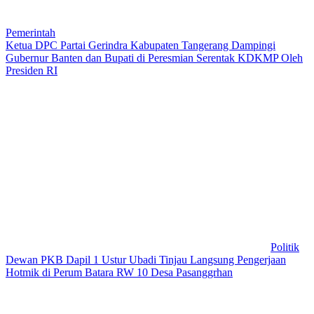
Pemerintah
Ketua DPC Partai Gerindra Kabupaten Tangerang Dampingi
Gubernur Banten dan Bupati di Peresmian Serentak KDKMP Oleh
Presiden RI
Politik
Dewan PKB Dapil 1 Ustur Ubadi Tinjau Langsung Pengerjaan
Hotmik di Perum Batara RW 10 Desa Pasanggrhan