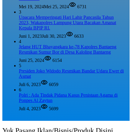
Mei 19, 2024
Mei 25, 2024
6731
3
Upacara Memperingati Hari Lahir Pancasila Tahun
2023, Wakapolres Lampung Utara Bacakan Amanat
Kepala BPIP RI.
Juni 1, 2023
Juli 30, 2023
6633
4
Jelang HUT Bhayangkara ke-78 Kapolres Bantaeng
Resmikan Sumur Bor di Desa Kaloling Bantaeng
Juni 25, 2024
6154
5
Presiden Joko Widodo Resmikan Bandar Udara Ewer di
Asmat
Juli 6, 2023
6059
6
Polri : Ada Tindak Pidana Kasus Penistaan Agama di
Ponpes Al Zaytun
Juli 4, 2023
5699
Yuk Pasang Iklan/Bisnis/Produk Disini