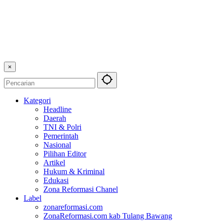
×
Kategori
Headline
Daerah
TNI & Polri
Pemerintah
Nasional
Pilihan Editor
Artikel
Hukum & Kriminal
Edukasi
Zona Reformasi Chanel
Label
zonareformasi.com
ZonaReformasi.com kab Tulang Bawang