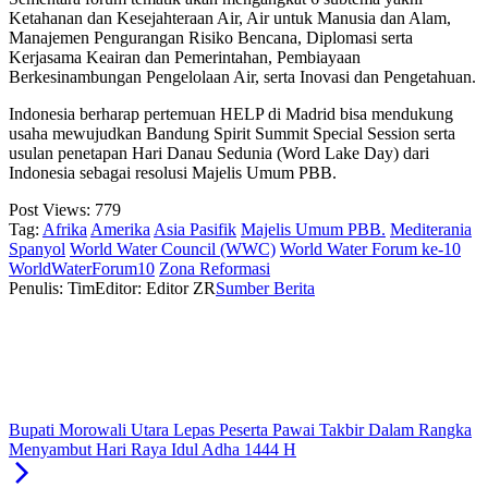
Ketahanan dan Kesejahteraan Air, Air untuk Manusia dan Alam,
Manajemen Pengurangan Risiko Bencana, Diplomasi serta
Kerjasama Keairan dan Pemerintahan, Pembiayaan
Berkesinambungan Pengelolaan Air, serta Inovasi dan Pengetahuan.
Indonesia berharap pertemuan HELP di Madrid bisa mendukung
usaha mewujudkan Bandung Spirit Summit Special Session serta
usulan penetapan Hari Danau Sedunia (Word Lake Day) dari
Indonesia sebagai resolusi Majelis Umum PBB.
Post Views:
779
Tag:
Afrika
Amerika
Asia Pasifik
Majelis Umum PBB.
Mediterania
Spanyol
World Water Council (WWC)
World Water Forum ke-10
WorldWaterForum10
Zona Reformasi
Penulis: Tim
Editor: Editor ZR
Sumber Berita
Bupati Morowali Utara Lepas Peserta Pawai Takbir Dalam Rangka
Menyambut Hari Raya Idul Adha 1444 H