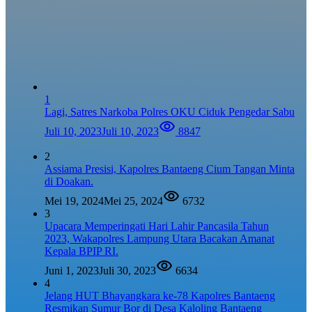
1
Lagi, Satres Narkoba Polres OKU Ciduk Pengedar Sabu
Juli 10, 2023
Juli 10, 2023
8847
2
Assiama Presisi, Kapolres Bantaeng Cium Tangan Minta
di Doakan.
Mei 19, 2024
Mei 25, 2024
6732
3
Upacara Memperingati Hari Lahir Pancasila Tahun
2023, Wakapolres Lampung Utara Bacakan Amanat
Kepala BPIP RI.
Juni 1, 2023
Juli 30, 2023
6634
4
Jelang HUT Bhayangkara ke-78 Kapolres Bantaeng
Resmikan Sumur Bor di Desa Kaloling Bantaeng