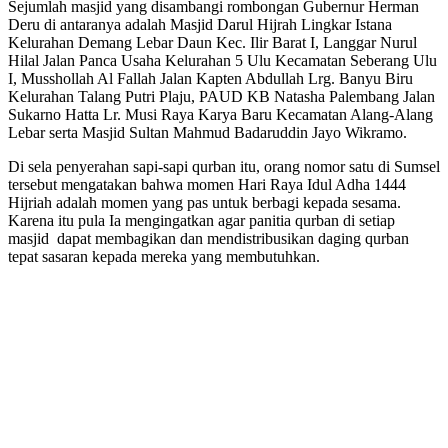
Sejumlah masjid yang disambangi rombongan Gubernur Herman
Deru di antaranya adalah Masjid Darul Hijrah Lingkar Istana
Kelurahan Demang Lebar Daun Kec. Ilir Barat I, Langgar Nurul
Hilal Jalan Panca Usaha Kelurahan 5 Ulu Kecamatan Seberang Ulu
I, Musshollah Al Fallah Jalan Kapten Abdullah Lrg. Banyu Biru
Kelurahan Talang Putri Plaju, PAUD KB Natasha Palembang Jalan
Sukarno Hatta Lr. Musi Raya Karya Baru Kecamatan Alang-Alang
Lebar serta Masjid Sultan Mahmud Badaruddin Jayo Wikramo.
Di sela penyerahan sapi-sapi qurban itu, orang nomor satu di Sumsel
tersebut mengatakan bahwa momen Hari Raya Idul Adha 1444
Hijriah adalah momen yang pas untuk berbagi kepada sesama.
Karena itu pula Ia mengingatkan agar panitia qurban di setiap
masjid dapat membagikan dan mendistribusikan daging qurban
tepat sasaran kepada mereka yang membutuhkan.