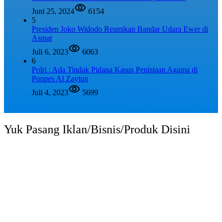
Juni 25, 2024
6154
5
Presiden Joko Widodo Resmikan Bandar Udara Ewer di
Asmat
Juli 6, 2023
6063
6
Polri : Ada Tindak Pidana Kasus Penistaan Agama di
Ponpes Al Zaytun
Juli 4, 2023
5699
Yuk Pasang Iklan/Bisnis/Produk Disini