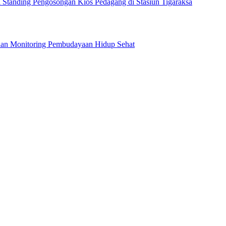
Standing Pengosongan Kios Pedagang di Stasiun Tigaraksa
n dan Monitoring Pembudayaan Hidup Sehat