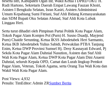
beserta istri, Kabupaten Ogan Ilir, Wakil Ketua I DPRD OKU H.
Rudi Hartono, Sekretaris Daerah Empat Lawang Fauzan Khoiri,
Asisten I Bengkulu Selatan, Isran Kasiri, Asisten Administrasi
Umum Kepahiang Sumi Fitriani, Staf Ahli Bidang Kemasyarakatan
dan SDM Bupati Oku Selatan Ahmad, Staf Ahli Kota Lubuk
Linggau Heri.
Serta turut dihadiri oleh Pimpinan Partai Politik Kota Pagar Alam,
Tokoh Pagar Alam Komjen Pol (Purn) H. Susno Duadji, Mayjend
Purn) Chaidir Serunting, Ketua IKSS Jabodetabek Heri Sarmanto,
Ketua IKB Jabodetabek Yulius Sabidi, Perwakilan PTBA Tanjung
Enim, Ketua DWP Provinsi Sumsel Hj. Desy Kasnayati Edward, Pj
Sekda Kota Pagar Alam Dahnial Nasution, Asisten dan Staf Ahli
Wali Kota Pagar Alam, Ketua DWP Kota Pagar Alam Dini Anaeni
Dahnial, seluruh Kepala OPD, Camat dan Lurah lingkup Pemkot
Pagar Alam, Veteran, Tokoh Agama, serta Orang Tua Wali Kota dan
Wakil Wali Kota Pagar Alam.
Post Views:
4,932
Penulis: Tim
Editor: Admin ZR
Sumber Berita