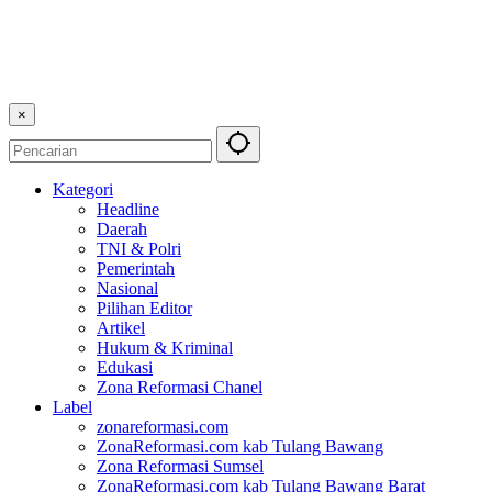
×
Kategori
Headline
Daerah
TNI & Polri
Pemerintah
Nasional
Pilihan Editor
Artikel
Hukum & Kriminal
Edukasi
Zona Reformasi Chanel
Label
zonareformasi.com
ZonaReformasi.com kab Tulang Bawang
Zona Reformasi Sumsel
ZonaReformasi.com kab Tulang Bawang Barat