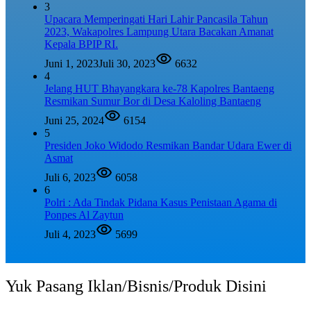
3
Upacara Memperingati Hari Lahir Pancasila Tahun
2023, Wakapolres Lampung Utara Bacakan Amanat
Kepala BPIP RI.
Juni 1, 2023
Juli 30, 2023
6632
4
Jelang HUT Bhayangkara ke-78 Kapolres Bantaeng
Resmikan Sumur Bor di Desa Kaloling Bantaeng
Juni 25, 2024
6154
5
Presiden Joko Widodo Resmikan Bandar Udara Ewer di
Asmat
Juli 6, 2023
6058
6
Polri : Ada Tindak Pidana Kasus Penistaan Agama di
Ponpes Al Zaytun
Juli 4, 2023
5699
Yuk Pasang Iklan/Bisnis/Produk Disini