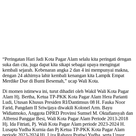
“Peringatan Hari Jadi Kota Pagar Alam selalu kita peringati dengan
suka dan cita, juga dapat kita sikapi sebagai upaya mengingat
kembali sejarah. Kebenaran angka 2 dan 4 ini mempunyai makna,
dengan 24 akhirnya lahir kembali kenangan kita Lampik Empat
Merdike Due di Bumi Besemah,” ucap Wali Kota.
Di momen istimewa ini, turut dihadiri oleh Wakil Wali Kota Pagar
Alam Hj. Bertha, Ketua TP-PKK Kota Pagar Alam Hera Parianti
Ludi, Utusan Khusus Presiden RI/Dantimsus 08 H. Fauka Noor
Farid, Pangdam II Sriwijaya diwakili Kolonel Arm. Bayu
Widiatmoko, Anggota DPRD Provinsi Sumsel M. Oktafiansyah dan
Alfrensi Panggar Besi, Wali Kota Pagar Alam Periode 2013-2018
Hj. Ida Fitriati, Pj. Wali Kota Pagar Alam periode 2023-2024 H.
Lusapta Yudha Kurnia dan Pj Ketua TP-PKK Kota Pagar Alam
periode 2023-2024 Hj. Liza Rahayu Pratiwi Yudha, serta Unsur