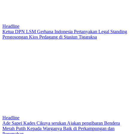
Headline
Ketua DPN LSM Gerhana Indonesia Pertanyakan Legal Standing
Pengosongan Kios Pedagang di Stasiun Tigaraksa
Headline
Ade Sapei Kades Cikuya serukan Ajakan pengibaran Bendera
Merah Putih Kepada Warganya Baik di Perkampungan dan
Perumahan