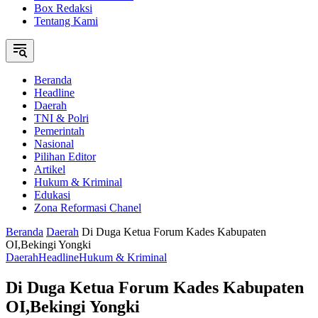
Box Redaksi
Tentang Kami
Beranda
Headline
Daerah
TNI & Polri
Pemerintah
Nasional
Pilihan Editor
Artikel
Hukum & Kriminal
Edukasi
Zona Reformasi Chanel
Beranda
Daerah
Di Duga Ketua Forum Kades Kabupaten
OI,Bekingi Yongki
Daerah
Headline
Hukum & Kriminal
Di Duga Ketua Forum Kades Kabupaten
OI,Bekingi Yongki