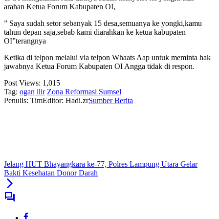
arahan Ketua Forum Kabupaten OI,
” Saya sudah setor sebanyak 15 desa,semuanya ke yongki,kamu
tahun depan saja,sebab kami diarahkan ke ketua kabupaten
OI”terangnya
Ketika di telpon melalui via telpon Whaats Aap untuk meminta hak
jawabnya Ketua Forum Kabupaten OI Angga tidak di respon.
Post Views:
1,015
Tag:
ogan ilir
Zona Reformasi Sumsel
Penulis: Tim
Editor: Hadi.zr
Sumber Berita
Jelang HUT Bhayangkara ke-77, Polres Lampung Utara Gelar
Bakti Kesehatan Donor Darah