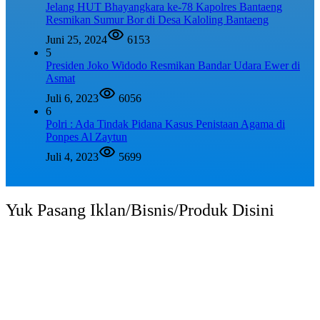
Jelang HUT Bhayangkara ke-78 Kapolres Bantaeng
Resmikan Sumur Bor di Desa Kaloling Bantaeng
Juni 25, 2024
6153
5
Presiden Joko Widodo Resmikan Bandar Udara Ewer di
Asmat
Juli 6, 2023
6056
6
Polri : Ada Tindak Pidana Kasus Penistaan Agama di
Ponpes Al Zaytun
Juli 4, 2023
5699
Yuk Pasang Iklan/Bisnis/Produk Disini