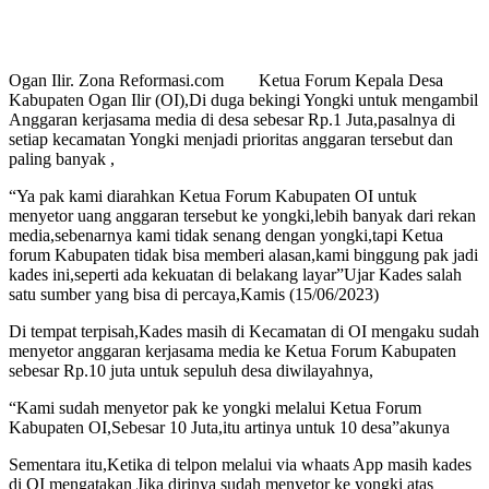
Ogan Ilir. Zona Reformasi.com Ketua Forum Kepala Desa
Kabupaten Ogan Ilir (OI),Di duga bekingi Yongki untuk mengambil
Anggaran kerjasama media di desa sebesar Rp.1 Juta,pasalnya di
setiap kecamatan Yongki menjadi prioritas anggaran tersebut dan
paling banyak ,
“Ya pak kami diarahkan Ketua Forum Kabupaten OI untuk
menyetor uang anggaran tersebut ke yongki,lebih banyak dari rekan
media,sebenarnya kami tidak senang dengan yongki,tapi Ketua
forum Kabupaten tidak bisa memberi alasan,kami binggung pak jadi
kades ini,seperti ada kekuatan di belakang layar”Ujar Kades salah
satu sumber yang bisa di percaya,Kamis (15/06/2023)
Di tempat terpisah,Kades masih di Kecamatan di OI mengaku sudah
menyetor anggaran kerjasama media ke Ketua Forum Kabupaten
sebesar Rp.10 juta untuk sepuluh desa diwilayahnya,
“Kami sudah menyetor pak ke yongki melalui Ketua Forum
Kabupaten OI,Sebesar 10 Juta,itu artinya untuk 10 desa”akunya
Sementara itu,Ketika di telpon melalui via whaats App masih kades
di OI mengatakan Jika dirinya sudah menyetor ke yongki atas