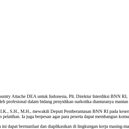
ountry Attache DEA untuk Indonesia, Plt. Direktur Interdiksi BNN R
ri oleh profesional dalam bidang penyidikan narkotika diantaranya man
I.K., S.H., M.H., mewakili Deputi Pemberantasan BNN RI pada kesempa
pelatihan. Ia juga berpesan agar para peserta dapat membangun komuni
ini dapat bermanfaat dan diaplikasikan di lingkungan kerja masing-m