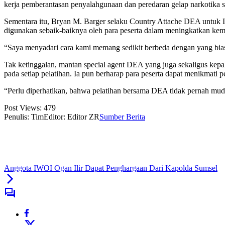
kerja pemberantasan penyalahgunaan dan peredaran gelap narkotika se
Sementara itu, Bryan M. Barger selaku Country Attache DEA untuk I
digunakan sebaik-baiknya oleh para peserta dalam meningkatkan kema
“Saya menyadari cara kami memang sedikit berbeda dengan yang biasa
Tak ketinggalan, mantan special agent DEA yang juga sekaligus kep
pada setiap pelatihan. Ia pun berharap para peserta dapat menikmati pe
“Perlu diperhatikan, bahwa pelatihan bersama DEA tidak pernah muda
Post Views:
479
Penulis: Tim
Editor: Editor ZR
Sumber Berita
Anggota IWOI Ogan Ilir Dapat Penghargaan Dari Kapolda Sumsel