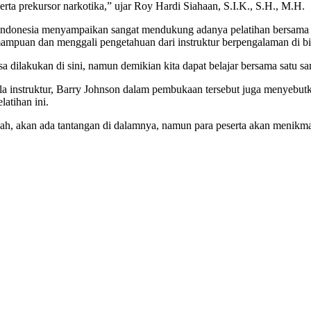
rta prekursor narkotika,” ujar Roy Hardi Siahaan, S.I.K., S.H., M.H.
ndonesia menyampaikan sangat mendukung adanya pelatihan bersama in
mpuan dan menggali pengetahuan dari instruktur berpengalaman di bid
 dilakukan di sini, namun demikian kita dapat belajar bersama satu s
ala instruktur, Barry Johnson dalam pembukaan tersebut juga menyebut
latihan ini.
h, akan ada tantangan di dalamnya, namun para peserta akan menikmati