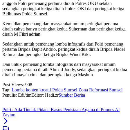
anggota Polri pemenang pertama diraih Polres OKU selatan
sedangkan peringkat ketiga diraih Polres OKI dan peringkat ketiga
Bidhumas Polda Sumsel.
Kemudian pemenang dari masyarakat umum peringkat pertama
diraih cahya banyu peringkat kedua Suherman dan peringkat ketiga
diraih M Fikri adrian.
Sedangkan untuk pemenang lomba infografis dari Polri pemenang
pertama Bripda Dapit Andrio, peringkat kedua diraih Bripda Nadel
Rahmat dan peringkat ketiga Bripka Winci Kiki.
Dan untuk pemenang lomba infografis dari masyarakat umum
pemenang pertama diraih Ahmad Joddy, sedangkan peringkat kedua
diraih Innayah cinta dan peringkat ketiga Mashun.
Post Views:
908
Tag:
Lomba konten kreatif
Polda Sumsel
Zona Reformasi Sumsel
Penulis: Edi/tim
Editor: Hadi.zr
Sumber Berita
Polri : Ada Tindak Pidana Kasus Penistaan Agama di Ponpes Al
Zaytun