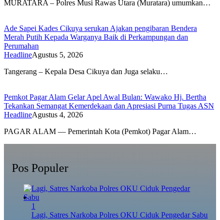
MURATARA – Polres Musi Rawas Utara (Muratara) umumkan…
Ade Sapei Kades Cikuya serukan Ajakan pengibaran Bendera
Merah Putih Kepada Warganya Baik di Perkampungan dan
Perumahan
Headline
Agustus 5, 2026
Tangerang – Kepala Desa Cikuya dan Juga selaku…
Pemkot Pagar Alam Gelar Apel Awal Bulan: Wawako Hj. Bertha
Tekankan Semangat Kemerdekaan dan Apresiasi Purna Tugas ASN
Headline
Agustus 4, 2026
PAGAR ALAM — Pemerintah Kota (Pemkot) Pagar Alam…
Pos Populer
1
Lagi, Satres Narkoba Polres OKU Ciduk Pengedar Sabu