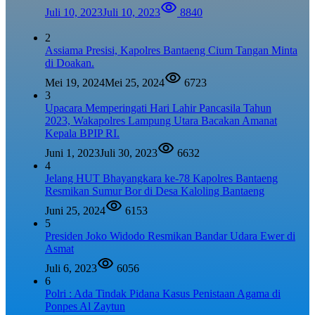
Juli 10, 2023
Juli 10, 2023
8840
2
Assiama Presisi, Kapolres Bantaeng Cium Tangan Minta
di Doakan.
Mei 19, 2024
Mei 25, 2024
6723
3
Upacara Memperingati Hari Lahir Pancasila Tahun
2023, Wakapolres Lampung Utara Bacakan Amanat
Kepala BPIP RI.
Juni 1, 2023
Juli 30, 2023
6632
4
Jelang HUT Bhayangkara ke-78 Kapolres Bantaeng
Resmikan Sumur Bor di Desa Kaloling Bantaeng
Juni 25, 2024
6153
5
Presiden Joko Widodo Resmikan Bandar Udara Ewer di
Asmat
Juli 6, 2023
6056
6
Polri : Ada Tindak Pidana Kasus Penistaan Agama di
Ponpes Al Zaytun