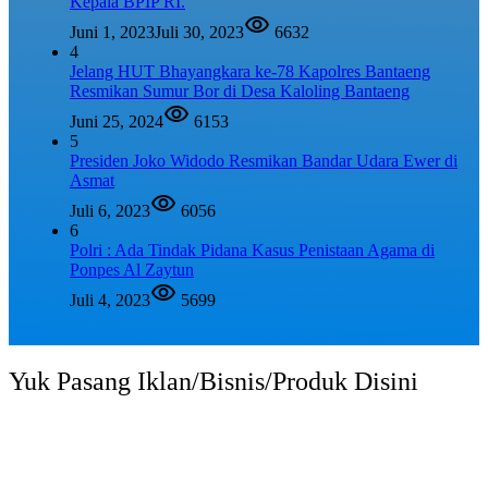
Kepala BPIP RI.
Juni 1, 2023
Juli 30, 2023
6632
4
Jelang HUT Bhayangkara ke-78 Kapolres Bantaeng
Resmikan Sumur Bor di Desa Kaloling Bantaeng
Juni 25, 2024
6153
5
Presiden Joko Widodo Resmikan Bandar Udara Ewer di
Asmat
Juli 6, 2023
6056
6
Polri : Ada Tindak Pidana Kasus Penistaan Agama di
Ponpes Al Zaytun
Juli 4, 2023
5699
Yuk Pasang Iklan/Bisnis/Produk Disini