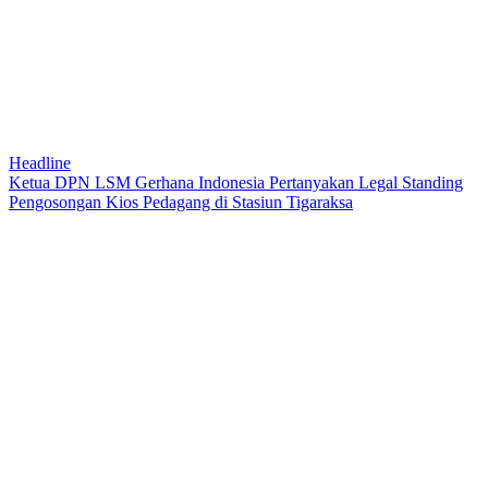
Headline
Ketua DPN LSM Gerhana Indonesia Pertanyakan Legal Standing
Pengosongan Kios Pedagang di Stasiun Tigaraksa