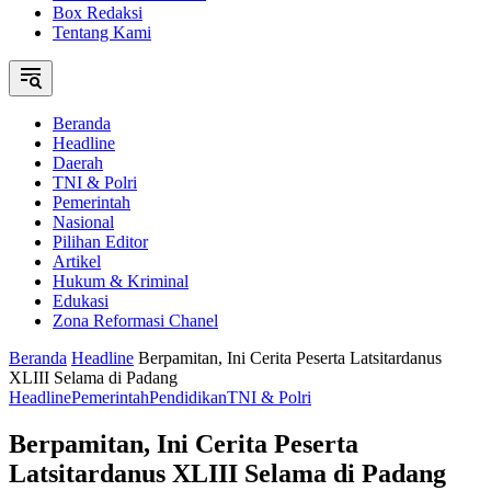
Box Redaksi
Tentang Kami
Beranda
Headline
Daerah
TNI & Polri
Pemerintah
Nasional
Pilihan Editor
Artikel
Hukum & Kriminal
Edukasi
Zona Reformasi Chanel
Beranda
Headline
Berpamitan, Ini Cerita Peserta Latsitardanus
XLIII Selama di Padang
Headline
Pemerintah
Pendidikan
TNI & Polri
Berpamitan, Ini Cerita Peserta
Latsitardanus XLIII Selama di Padang