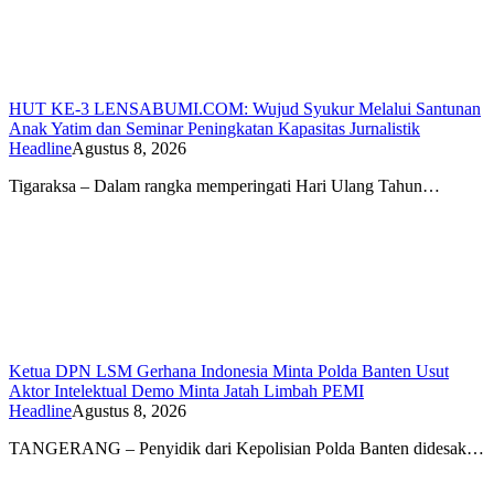
HUT KE-3 LENSABUMI.COM: Wujud Syukur Melalui Santunan
Anak Yatim dan Seminar Peningkatan Kapasitas Jurnalistik
Headline
Agustus 8, 2026
Tigaraksa – Dalam rangka memperingati Hari Ulang Tahun…
Ketua DPN LSM Gerhana Indonesia Minta Polda Banten Usut
Aktor Intelektual Demo Minta Jatah Limbah PEMI
Headline
Agustus 8, 2026
TANGERANG – Penyidik dari Kepolisian Polda Banten didesak…