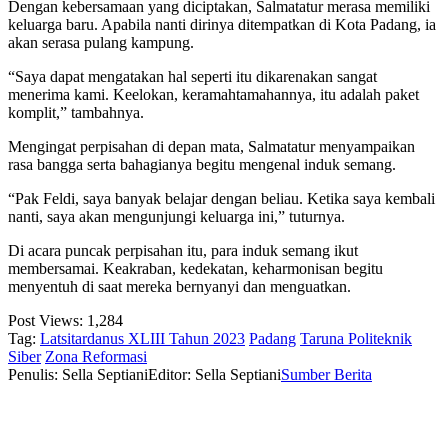
Dengan kebersamaan yang diciptakan, Salmatatur merasa memiliki
keluarga baru. Apabila nanti dirinya ditempatkan di Kota Padang, ia
akan serasa pulang kampung.
“Saya dapat mengatakan hal seperti itu dikarenakan sangat
menerima kami. Keelokan, keramahtamahannya, itu adalah paket
komplit,” tambahnya.
Mengingat perpisahan di depan mata, Salmatatur menyampaikan
rasa bangga serta bahagianya begitu mengenal induk semang.
“Pak Feldi, saya banyak belajar dengan beliau. Ketika saya kembali
nanti, saya akan mengunjungi keluarga ini,” tuturnya.
Di acara puncak perpisahan itu, para induk semang ikut
membersamai. Keakraban, kedekatan, keharmonisan begitu
menyentuh di saat mereka bernyanyi dan menguatkan.
Post Views:
1,284
Tag:
Latsitardanus XLIII Tahun 2023
Padang
Taruna Politeknik
Siber
Zona Reformasi
Penulis: Sella Septiani
Editor: Sella Septiani
Sumber Berita