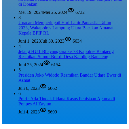
di Doakan.
Mei 19, 2024
Mei 25, 2024
6732
3
Upacara Memperingati Hari Lahir Pancasila Tahun
2023, Wakapolres Lampung Utara Bacakan Amanat
Kepala BPIP RI.
Juni 1, 2023
Juli 30, 2023
6634
4
Jelang HUT Bhayangkara ke-78 Kapolres Bantaeng
Resmikan Sumur Bor di Desa Kaloling Bantaeng
Juni 25, 2024
6154
5
Presiden Joko Widodo Resmikan Bandar Udara Ewer di
Asmat
Juli 6, 2023
6062
6
Polri : Ada Tindak Pidana Kasus Penistaan Agama di
Ponpes Al Zaytun
Juli 4, 2023
5699