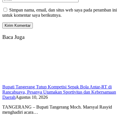
Simpan nama, email, dan situs web saya pada peramban ini
untuk komentar saya berikutnya.
Baca Juga
Bupati Tangerang Tutup Kompetisi Sepak Bola Antar-RT di
Rancabuaya, Pesanya Utamakan Sportivitas dan Kebersamaan
Daerah
Agustus 10, 2026
TANGERANG – Bupati Tangerang Moch. Maesyal Rasyid
menghadiri acara…