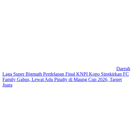
Daerah
Laga Super Bigmath Perdelapan Final KNPI Kopo Singkirkan FC
Family Gabus, Lewat Adu Pinalty di Maung Cup 2026, Target
Juara