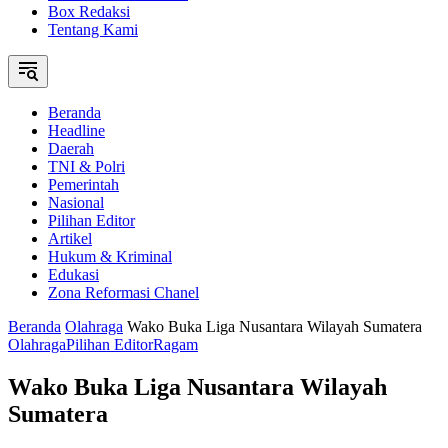
Box Redaksi
Tentang Kami
Beranda
Headline
Daerah
TNI & Polri
Pemerintah
Nasional
Pilihan Editor
Artikel
Hukum & Kriminal
Edukasi
Zona Reformasi Chanel
Beranda
Olahraga
Wako Buka Liga Nusantara Wilayah Sumatera
Olahraga
Pilihan Editor
Ragam
Wako Buka Liga Nusantara Wilayah
Sumatera