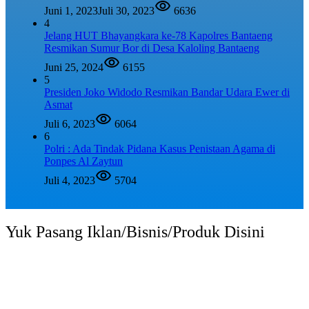
Juni 1, 2023
Juli 30, 2023
6636
4
Jelang HUT Bhayangkara ke-78 Kapolres Bantaeng
Resmikan Sumur Bor di Desa Kaloling Bantaeng
Juni 25, 2024
6155
5
Presiden Joko Widodo Resmikan Bandar Udara Ewer di
Asmat
Juli 6, 2023
6064
6
Polri : Ada Tindak Pidana Kasus Penistaan Agama di
Ponpes Al Zaytun
Juli 4, 2023
5704
Yuk Pasang Iklan/Bisnis/Produk Disini