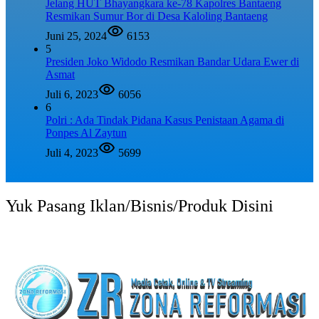
Jelang HUT Bhayangkara ke-78 Kapolres Bantaeng
Resmikan Sumur Bor di Desa Kaloling Bantaeng
Juni 25, 2024
6153
5
Presiden Joko Widodo Resmikan Bandar Udara Ewer di
Asmat
Juli 6, 2023
6056
6
Polri : Ada Tindak Pidana Kasus Penistaan Agama di
Ponpes Al Zaytun
Juli 4, 2023
5699
Yuk Pasang Iklan/Bisnis/Produk Disini