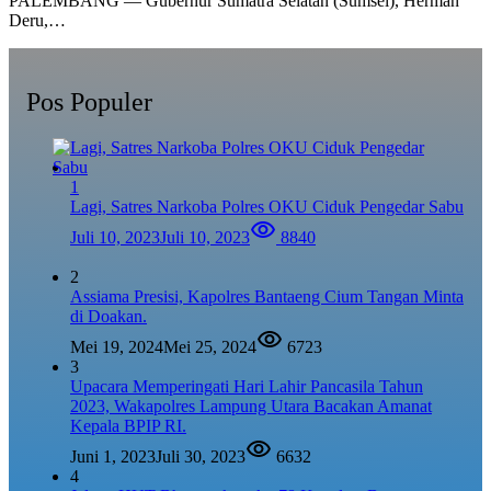
PALEMBANG — Gubernur Sumatra Selatan (Sumsel), Herman
Deru,…
Pos Populer
1
Lagi, Satres Narkoba Polres OKU Ciduk Pengedar Sabu
Juli 10, 2023
Juli 10, 2023
8840
2
Assiama Presisi, Kapolres Bantaeng Cium Tangan Minta
di Doakan.
Mei 19, 2024
Mei 25, 2024
6723
3
Upacara Memperingati Hari Lahir Pancasila Tahun
2023, Wakapolres Lampung Utara Bacakan Amanat
Kepala BPIP RI.
Juni 1, 2023
Juli 30, 2023
6632
4