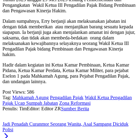
Pengangkatan Wakil Ketua III Pengadilan Pajak Bidang Pembinaan
dan Pengawasan Kinerja Hakim.
Dalam sumpahnya, Erry berjanji akan melaksanakan jabatan ini
dengan tidak memberikan atau menjanjikan barang sesuatu kepada
siapapun. Ia berjanji juga akan menjalankan amanat ini dengan jujur,
saksama, dan tidak akan membeda-bedakan orang dalam
melaksanakan kewajibannya selayaknya seorang Wakil Ketua III
Pengadilan Pajak bidang Pembinaan dan Pengawasan Kinerja
hakim.
Hadir dalam kegiatan ini Ketua Kamar Pembinaan, Ketua Kamar
Pidana, Ketua Kamar Perdata, Ketua Kamar Militer, para pejabat
Eselon 1 pada Mahkamah Agung, para Pejabat Pengadilan Pajak,
dan undangan lainnya.
Post Views:
586
Tag:
Mahkamah Agung
Pengadilan Pajak
Wakil Ketua Pengadilan
Pajak Ucap Sumpah Jabatan
Zona Reformasi
Penulis: Tim
Editor: Editor ZR
Sumber Berita
Jadi Penadah Curanmor Seorang Wanita, Asal Sampang Diciduk
Polisi