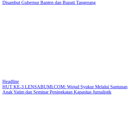
Disambut Gubernur Banten dan Bupati Tangerang
Headline
HUT KE-3 LENSABUMI.COM: Wujud Syukur Melalui Santunan
Anak Yatim dan Seminar Peningkatan Kapasitas Jurnalistik