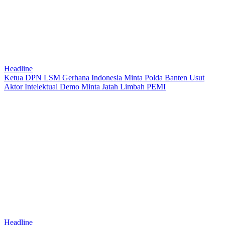
Headline
Ketua DPN LSM Gerhana Indonesia Minta Polda Banten Usut
Aktor Intelektual Demo Minta Jatah Limbah PEMI
Headline