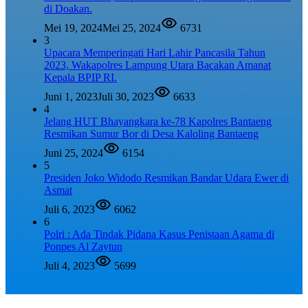
di Doakan.
Mei 19, 2024
Mei 25, 2024
6731
3
Upacara Memperingati Hari Lahir Pancasila Tahun
2023, Wakapolres Lampung Utara Bacakan Amanat
Kepala BPIP RI.
Juni 1, 2023
Juli 30, 2023
6633
4
Jelang HUT Bhayangkara ke-78 Kapolres Bantaeng
Resmikan Sumur Bor di Desa Kaloling Bantaeng
Juni 25, 2024
6154
5
Presiden Joko Widodo Resmikan Bandar Udara Ewer di
Asmat
Juli 6, 2023
6062
6
Polri : Ada Tindak Pidana Kasus Penistaan Agama di
Ponpes Al Zaytun
Juli 4, 2023
5699