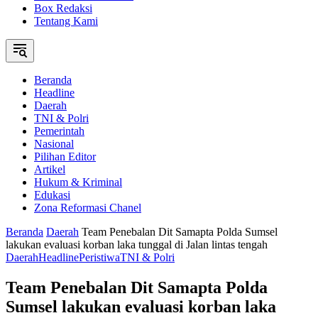
Box Redaksi
Tentang Kami
Beranda
Headline
Daerah
TNI & Polri
Pemerintah
Nasional
Pilihan Editor
Artikel
Hukum & Kriminal
Edukasi
Zona Reformasi Chanel
Beranda
Daerah
Team Penebalan Dit Samapta Polda Sumsel
lakukan evaluasi korban laka tunggal di Jalan lintas tengah
Daerah
Headline
Peristiwa
TNI & Polri
Team Penebalan Dit Samapta Polda
Sumsel lakukan evaluasi korban laka