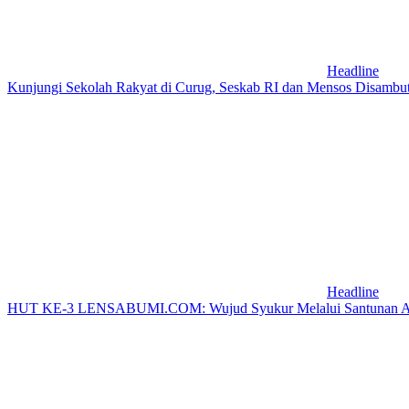
Headline
Kunjungi Sekolah Rakyat di Curug, Seskab RI dan Mensos Disambu
Headline
HUT KE-3 LENSABUMI.COM: Wujud Syukur Melalui Santunan Anak Y