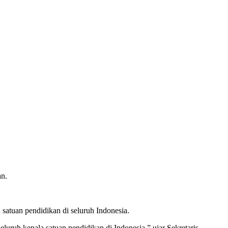
an.
 satuan pendidikan di seluruh Indonesia.
uruh kepala satuan pendidikan di Indonesia,” ujar Sekretaris