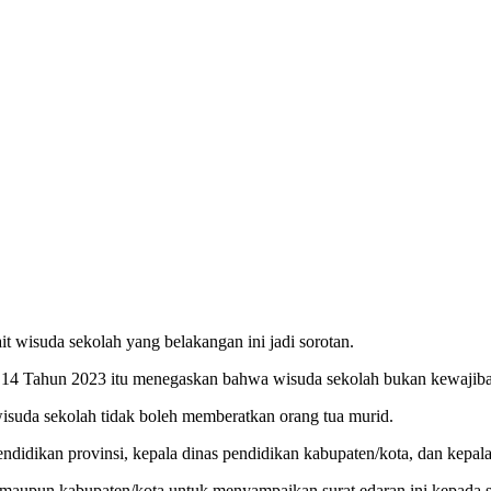
t wisuda sekolah yang belakangan ini jadi sorotan.
 14 Tahun 2023 itu menegaskan bahwa wisuda sekolah bukan kewajib
isuda sekolah tidak boleh memberatkan orang tua murid.
endidikan provinsi, kepala dinas pendidikan kabupaten/kota, dan kepala
maupun kabupaten/kota untuk menyampaikan surat edaran ini kepada sel