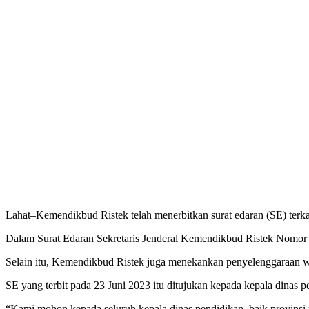
Lahat–Kemendikbud Ristek telah menerbitkan surat edaran (SE) terkai
Dalam Surat Edaran Sekretaris Jenderal Kemendikbud Ristek Nomor
Selain itu, Kemendikbud Ristek juga menekankan penyelenggaraan w
SE yang terbit pada 23 Juni 2023 itu ditujukan kepada kepala dinas p
“Kami mohon kepada seluruh kepala dinas pendidikan, baik provinsi 