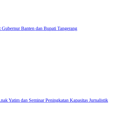
t Gubernur Banten dan Bupati Tangerang
atim dan Seminar Peningkatan Kapasitas Jurnalistik