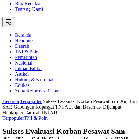
Box Redaksi
Tentang Kami
Beranda
Headline
Daerah
TNI & Polri
Pemerintah
Nasional
Pilihan Editor
Artikel
Hukum & Kriminal
Edukasi
Zona Reformasi Chanel
Beranda
Terpopuler
Sukses Evakuasi Korban Pesawat Sam Air, Tim
SAR Gabungan Kopasgat TNI AU, dan Basarnas, Dijemput
Helikopter Caracal TNI AU
Terpopuler
TNI & Polri
Sukses Evakuasi Korban Pesawat Sam