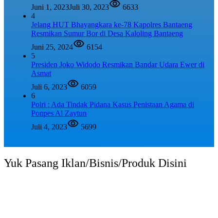
Juni 1, 2023
Juli 30, 2023
6633
4
Jelang HUT Bhayangkara ke-78 Kapolres Bantaeng
Resmikan Sumur Bor di Desa Kaloling Bantaeng
Juni 25, 2024
6154
5
Presiden Joko Widodo Resmikan Bandar Udara Ewer di
Asmat
Juli 6, 2023
6059
6
Polri : Ada Tindak Pidana Kasus Penistaan Agama di
Ponpes Al Zaytun
Juli 4, 2023
5699
Yuk Pasang Iklan/Bisnis/Produk Disini