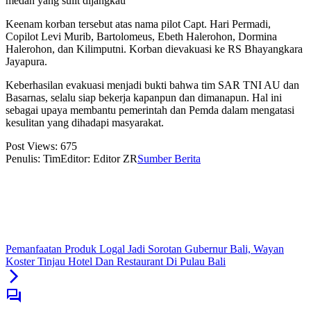
medan yang sulit dijangkau
Keenam korban tersebut atas nama pilot Capt. Hari Permadi,
Copilot Levi Murib, Bartolomeus, Ebeth Halerohon, Dormina
Halerohon, dan Kilimputni. Korban dievakuasi ke RS Bhayangkara
Jayapura.
Keberhasilan evakuasi menjadi bukti bahwa tim SAR TNI AU dan
Basarnas, selalu siap bekerja kapanpun dan dimanapun. Hal ini
sebagai upaya membantu pemerintah dan Pemda dalam mengatasi
kesulitan yang dihadapi masyarakat.
Post Views:
675
Penulis: Tim
Editor: Editor ZR
Sumber Berita
Pemanfaatan Produk Logal Jadi Sorotan Gubernur Bali, Wayan
Koster Tinjau Hotel Dan Restaurant Di Pulau Bali