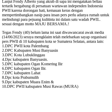
Lanjut Fendy Alberto yang akrab di sapa ini mengatakan beliau
tertarik bergabung di persatuan wartawan independen Indonesia
PWII karena dorongan hati, kemauan keras dengan
mempertimbangkan nasip para insan pers perlu adanya rumah untuk
melindungi para pejuang kulitinta ini dalam satu wadah PWII..
sesuai dengan motto MAJU BERSAMA.!
Tegas Fendy (40) belum lama ini saat diwawancarai awak media
(14/06/2023) seraya mengklaim telah melebarkan sayap organisasi
pers PWII di 10 kabupaten kota se Sumatera Selatan, antara lain:
1.DPC PWII kota Palembang
2.DPC Kabupaten Musi Banyuasin
3.DPC Kota Lubuklinggau
4.Dpc kabupaten Banyuasin.
5.DPC kabupaten Ogan Komering Ilir
6.DPC kabupaten Ogan Ilir.
7.DPC kabupaten Lahat
8.Dpc kota Prabumulih
9.Dpc kabupaten Muara Enim &
10.DPC PWII kabupaten Musi Rawas (MURA)