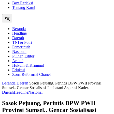
Box Redaksi
Tentang Kami
Beranda
Headline
Daerah
TNI & Polri
Pemerintah
Nasional
Pilihan Editor
Artikel
Hukum & Kriminal
Edukasi
Zona Reformasi Chanel
Beranda
Daerah
Sosok Pejuang, Perintis DPW PWII Provinsi
Sumsel.. Gencar Sosialisasi Jembatani Aspirasi Kader.
Daerah
Headline
Nasional
Sosok Pejuang, Perintis DPW PWII
Provinsi Sumsel.. Gencar Sosialisasi