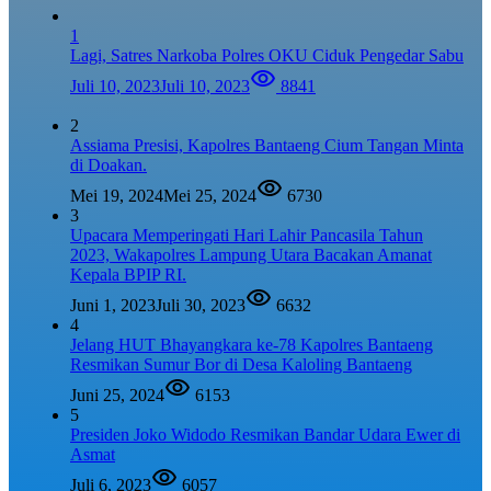
1
Lagi, Satres Narkoba Polres OKU Ciduk Pengedar Sabu
Juli 10, 2023
Juli 10, 2023
8841
2
Assiama Presisi, Kapolres Bantaeng Cium Tangan Minta
di Doakan.
Mei 19, 2024
Mei 25, 2024
6730
3
Upacara Memperingati Hari Lahir Pancasila Tahun
2023, Wakapolres Lampung Utara Bacakan Amanat
Kepala BPIP RI.
Juni 1, 2023
Juli 30, 2023
6632
4
Jelang HUT Bhayangkara ke-78 Kapolres Bantaeng
Resmikan Sumur Bor di Desa Kaloling Bantaeng
Juni 25, 2024
6153
5
Presiden Joko Widodo Resmikan Bandar Udara Ewer di
Asmat
Juli 6, 2023
6057