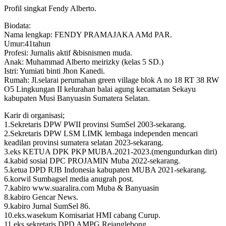
Profil singkat Fendy Alberto.
Biodata:
Nama lengkap: FENDY PRAMAJAKA AMd PAR.
Umur:41tahun
Profesi: Jurnalis aktif &bisnismen muda.
Anak: Muhammad Alberto meirizky (kelas 5 SD.)
Istri: Yumiati binti Jhon Kanedi.
Rumah: Jl.selarai perumahan green village blok A no 18 RT 38 RW
O5 Lingkungan II kelurahan balai agung kecamatan Sekayu
kabupaten Musi Banyuasin Sumatera Selatan.
Karir di organisasi;
1.Sekretaris DPW PWII provinsi SumSel 2003-sekarang.
2.Sekretaris DPW LSM LIMK lembaga independen mencari
keadilan provinsi sumatera selatan 2023-sekarang.
3.eks KETUA DPK PKP MUBA.2021-2023.(mengundurkan diri)
4.kabid sosial DPC PROJAMIN Muba 2022-sekarang.
5.ketua DPD RJB Indonesia kabupaten MUBA 2021-sekarang.
6.korwil Sumbagsel media anugrah post.
7.kabiro www.suaralira.com Muba & Banyuasin
8.kabiro Gencar News.
9.kabiro Jurnal SumSel 86.
10.eks.wasekum Komisariat HMI cabang Curup.
11.eks sekretaris DPD AMPG Rejanglebong.