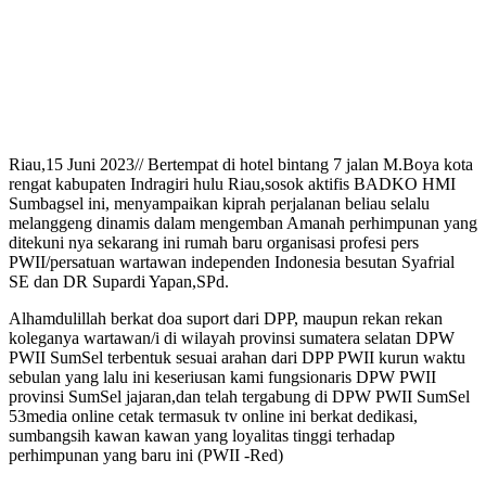
Riau,15 Juni 2023// Bertempat di hotel bintang 7 jalan M.Boya kota
rengat kabupaten Indragiri hulu Riau,sosok aktifis BADKO HMI
Sumbagsel ini, menyampaikan kiprah perjalanan beliau selalu
melanggeng dinamis dalam mengemban Amanah perhimpunan yang
ditekuni nya sekarang ini rumah baru organisasi profesi pers
PWII/persatuan wartawan independen Indonesia besutan Syafrial
SE dan DR Supardi Yapan,SPd.
Alhamdulillah berkat doa suport dari DPP, maupun rekan rekan
koleganya wartawan/i di wilayah provinsi sumatera selatan DPW
PWII SumSel terbentuk sesuai arahan dari DPP PWII kurun waktu
sebulan yang lalu ini keseriusan kami fungsionaris DPW PWII
provinsi SumSel jajaran,dan telah tergabung di DPW PWII SumSel
53media online cetak termasuk tv online ini berkat dedikasi,
sumbangsih kawan kawan yang loyalitas tinggi terhadap
perhimpunan yang baru ini (PWII -Red)