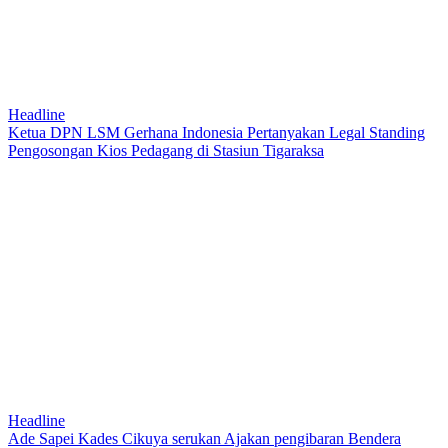
Headline
Ketua DPN LSM Gerhana Indonesia Pertanyakan Legal Standing
Pengosongan Kios Pedagang di Stasiun Tigaraksa
Headline
Ade Sapei Kades Cikuya serukan Ajakan pengibaran Bendera