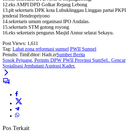
12.eks AMPI DPD Golkar Rejang Lebong
13.plt sekretaris DPK kota Lubuklinggau Linggau partai PKPI
jenderal Hendropriyono
14.sekretaris umum organisasi IPO Andalas.
15.sekretaris STM gotong royong
16.eks sekretaris pengurus Masjid Annur selarai Sekayu.
Post Views:
1,611
Tag:
Lahat zona reformasi sumsel
PWII Sumsel
Penulis: Tim
Editor: Hadi.zr
Sumber Berita
Sosok Pejuang, Perintis DPW PWII Provinsi SumSel.. Gencar
Sosialisasi Jembatani Aspirasi Kader.
Pos Terkait