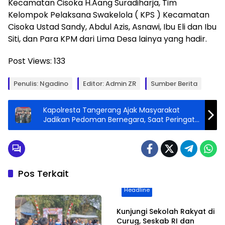
Kecamatan Cisoka H.Aang Suradiharja, Tim
Kelompok Pelaksana Swakelola ( KPS ) Kecamatan
Cisoka Ustad Sandy, Abdul Azis, Asnawi, Ibu Eli dan Ibu
Siti, dan Para KPM dari Lima Desa lainya yang hadir.
Post Views:
133
Penulis: Ngadino
Editor: Admin ZR
Sumber Berita
Kapolresta Tangerang Ajak Masyarakat
Jadikan Pedoman Bernegara, Saat Peringati
Lahir Pancasila
Pos Terkait
Headline
Kunjungi Sekolah Rakyat di
Curug, Seskab RI dan