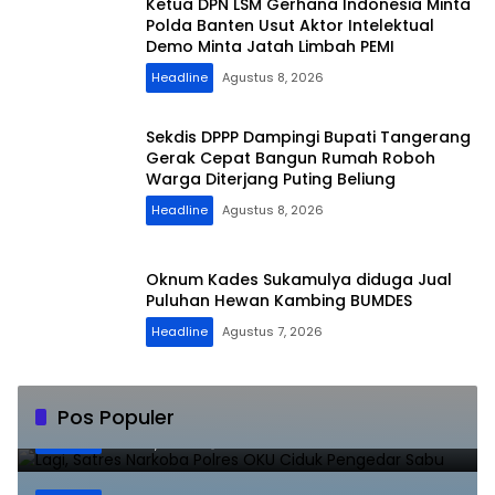
Ketua DPN LSM Gerhana Indonesia Minta
Polda Banten Usut Aktor Intelektual
Demo Minta Jatah Limbah PEMI
Headline
Agustus 8, 2026
Sekdis DPPP Dampingi Bupati Tangerang
Gerak Cepat Bangun Rumah Roboh
Warga Diterjang Puting Beliung
Headline
Agustus 8, 2026
Oknum Kades Sukamulya diduga Jual
Puluhan Hewan Kambing BUMDES
Headline
Agustus 7, 2026
Lagi, Satres Narkoba Polres OKU Ciduk
Pos Populer
1
Pengedar Sabu
Juli 10, 2023
8846