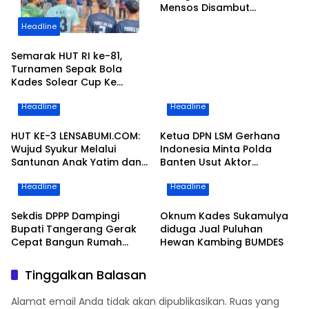
Mensos Disambut
Gubernur Banten dan
Headline
Bupati Tangerang
Semarak HUT RI ke-81,
Turnamen Sepak Bola
Kades Solear Cup Ke
V.Resmi Bergulir di Ikuti 20
Headline
Headline
Tim di Lapangan Pasir
Kiang
HUT KE-3 LENSABUMI.COM:
Ketua DPN LSM Gerhana
Wujud Syukur Melalui
Indonesia Minta Polda
Santunan Anak Yatim dan
Banten Usut Aktor
Seminar Peningkatan
Intelektual Demo Minta
Headline
Headline
Kapasitas Jurnalistik
Jatah Limbah PEMI
Sekdis DPPP Dampingi
Oknum Kades Sukamulya
Bupati Tangerang Gerak
diduga Jual Puluhan
Cepat Bangun Rumah
Hewan Kambing BUMDES
Roboh Warga Diterjang
Puting Beliung
Tinggalkan Balasan
Alamat email Anda tidak akan dipublikasikan.
Ruas yang