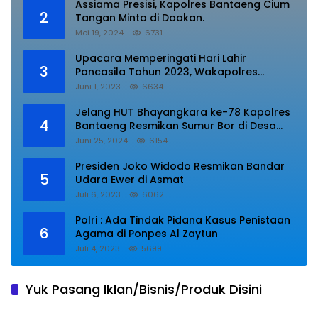
Assiama Presisi, Kapolres Bantaeng Cium
2
Tangan Minta di Doakan.
Mei 19, 2024
6731
Upacara Memperingati Hari Lahir
3
Pancasila Tahun 2023, Wakapolres
Lampung Utara Bacakan Amanat Kepala
Juni 1, 2023
6634
BPIP RI.
Jelang HUT Bhayangkara ke-78 Kapolres
4
Bantaeng Resmikan Sumur Bor di Desa
Kaloling Bantaeng
Juni 25, 2024
6154
Presiden Joko Widodo Resmikan Bandar
5
Udara Ewer di Asmat
Juli 6, 2023
6062
Polri : Ada Tindak Pidana Kasus Penistaan
6
Agama di Ponpes Al Zaytun
Juli 4, 2023
5699
Yuk Pasang Iklan/Bisnis/Produk Disini