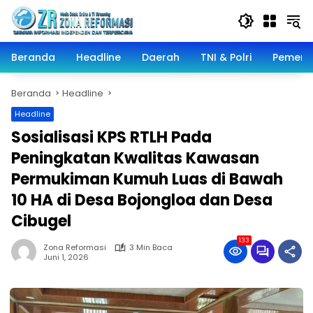
Langsung
ke
konten
Beranda
Headline
Daerah
TNI & Polri
Pemeri
Beranda
Headline
Headline
Sosialisasi KPS RTLH Pada
Peningkatan Kwalitas Kawasan
Permukiman Kumuh Luas di Bawah
10 HA di Desa Bojongloa dan Desa
Cibugel
133
Zona Reformasi
3 Min Baca
Juni 1, 2026