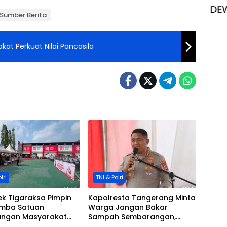
Sumber Berita
at Perkuat Nilai Pancasila
lri
TNI & Polri
k Tigaraksa Pimpin
Kapolresta Tangerang Minta
omba Satuan
Warga Jangan Bakar
dungan Masyarakat
Sampah Sembarangan,
tan Tigaraksa
Kemarau Tingkatkan Resiko