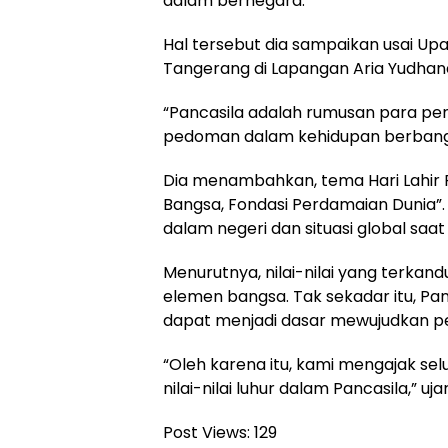
dalam bernegara.
Hal tersebut dia sampaikan usai Up
Tangerang di Lapangan Aria Yudhane
“Pancasila adalah rumusan para pend
pedoman dalam kehidupan berbangs
Dia menambahkan, tema Hari Lahir P
Bangsa, Fondasi Perdamaian Dunia”.
dalam negeri dan situasi global saat i
Menurutnya, nilai-nilai yang terka
elemen bangsa. Tak sekadar itu, Pan
dapat menjadi dasar mewujudkan p
“Oleh karena itu, kami mengajak s
nilai-nilai luhur dalam Pancasila,” uja
Post Views:
129