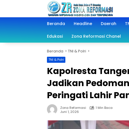
Langsung
ke
konten
Beranda
Headline
Daerah
TN
Edukasi
Zona Reformasi Chanel
Beranda
TNI & Polri
TNI & Polri
Kapolresta Tange
Jadikan Pedoman 
Peringati Lahir Pa
Zona Reformasi
1 Min Baca
Juni 1, 2026