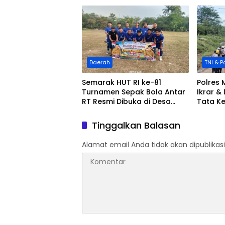
Daerah
TNI & Po
Semarak HUT RI ke-81
Polres 
Turnamen Sepak Bola Antar
Ikrar &
RT Resmi Dibuka di Desa
Tata Ke
Cileles Kecamatan
Masyar
Tigaraksa di Ikuti 20 RT
ESDM N
Tinggalkan Balasan
Alamat email Anda tidak akan dipublikasi