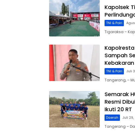
Kapolsek T
Perlindun
TNI & Polri
Agus
Tigaraksa – Kap
Kapolresta
Sampah Se
Kebakaran
TNI & Polri
Juli 
Tangerang, – M
Semarak HU
Resmi Dibu
Ikuti 20 RT
Daerah
Juli 29
Tangerang – Da