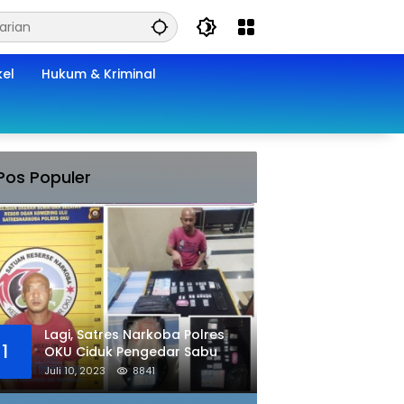
kel
Hukum & Kriminal
Pos Populer
Lagi, Satres Narkoba Polres
1
OKU Ciduk Pengedar Sabu
Juli 10, 2023
8841