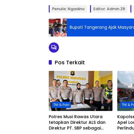
Penulis: Ngadino
Editor: Admin ZR
Bupati Tangerang Ajak Masyarak
Pos Terkait
TNI & Polri
TNI & Po
Polres Musi Rawas Utara
Kapolse
tetapkan Direktur ALS dan
Apel L
Direktur PT. SBP sebagai
Perlin
tersangka
Kecama