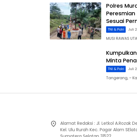
Polres Mura
Peresmian 
Sesuai Per
TNI & Polri
Juli 
MUSI RAWAS UTA
Kumpulkan 
Minta Pena
TNI & Polri
Juli 
Tangerang, – K
Alamat Redaksi : Jl. Letkol A.Rozak 
Kel. Ulu Rurah Kec. Pagar Alam SEla
Sumatera Selatan 31522