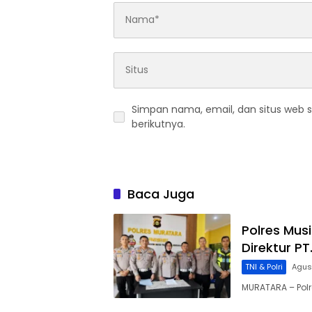
Simpan nama, email, dan situs web 
berikutnya.
Baca Juga
Polres Mus
Direktur P
TNI & Polri
Agus
MURATARA – Pol