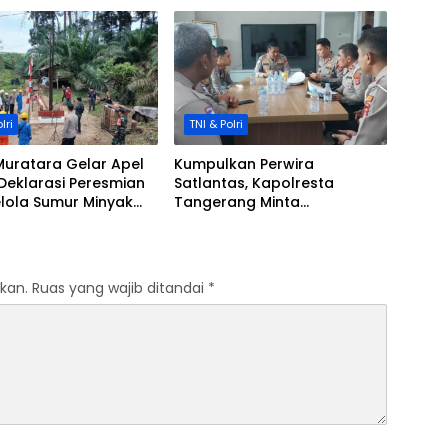
Kebakaran
lri
TNI & Polri
Muratara Gelar Apel
Kumpulkan Perwira
 Deklarasi Peresmian
Satlantas, Kapolresta
lola Sumur Minyak
Tangerang Minta
akat Sesuai Permen
Penanganan Laka Cepat
o.14/2025
dan Profesional
kan.
Ruas yang wajib ditandai
*