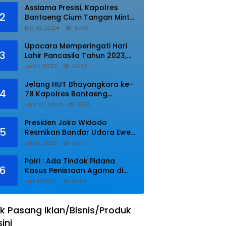
Assiama Presisi, Kapolres
2
Bantaeng Cium Tangan Minta
di Doakan.
Mei 19, 2024
6730
Upacara Memperingati Hari
3
Lahir Pancasila Tahun 2023,
Wakapolres Lampung Utara
Juni 1, 2023
6632
Bacakan Amanat Kepala BPIP
RI.
Jelang HUT Bhayangkara ke-
4
78 Kapolres Bantaeng
Resmikan Sumur Bor di Desa
Juni 25, 2024
6153
Kaloling Bantaeng
Presiden Joko Widodo
5
Resmikan Bandar Udara Ewer
di Asmat
Juli 6, 2023
6057
Polri : Ada Tindak Pidana
6
Kasus Penistaan Agama di
Ponpes Al Zaytun
Juli 4, 2023
5699
k Pasang Iklan/Bisnis/Produk
sini