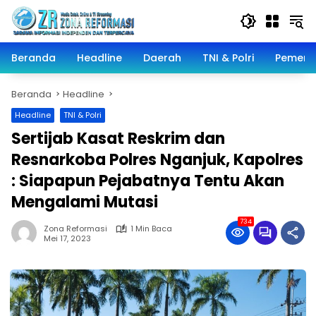
Langsung
ke
konten
Beranda
Headline
Daerah
TNI & Polri
Pemeri
Beranda
Headline
Headline
TNI & Polri
Sertijab Kasat Reskrim dan
Resnarkoba Polres Nganjuk, Kapolres
: Siapapun Pejabatnya Tentu Akan
Mengalami Mutasi
734
Zona Reformasi
1 Min Baca
Mei 17, 2023