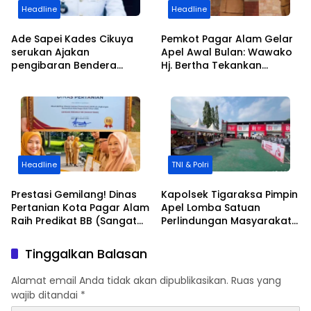
Headline
Headline
Ade Sapei Kades Cikuya
Pemkot Pagar Alam Gelar
serukan Ajakan
Apel Awal Bulan: Wawako
pengibaran Bendera
Hj. Bertha Tekankan
Merah Putih Kepada
Semangat Kemerdekaan
Warganya Baik di
dan Apresiasi Purna Tugas
Perkampungan dan
ASN
Perumahan
Headline
TNI & Polri
Prestasi Gemilang! Dinas
Kapolsek Tigaraksa Pimpin
Pertanian Kota Pagar Alam
Apel Lomba Satuan
Raih Predikat BB (Sangat
Perlindungan Masyarakat
Baik) dalam AKIP 2025
Kecamatan Tigaraksa
Tinggalkan Balasan
Alamat email Anda tidak akan dipublikasikan.
Ruas yang
wajib ditandai
*