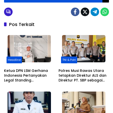
Pos Terkait
Headline
TNI & Polri
Ketua DPN LSM Gerhana
Polres Musi Rawas Utara
Indonesia Pertanyakan
tetapkan Direktur ALS dan
Legal Standing
Direktur PT. SBP sebagai
Pengosongan Kios
tersangka
Pedagang di Stasiun
Tigaraksa