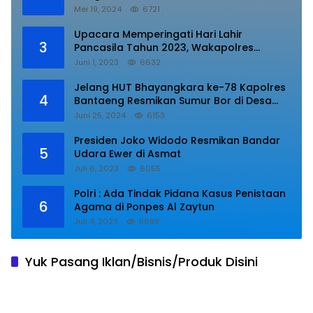
Mei 19, 2024
6721
Upacara Memperingati Hari Lahir
3
Pancasila Tahun 2023, Wakapolres
Lampung Utara Bacakan Amanat Kepala
Juni 1, 2023
6632
BPIP RI.
Jelang HUT Bhayangkara ke-78 Kapolres
4
Bantaeng Resmikan Sumur Bor di Desa
Kaloling Bantaeng
Juni 25, 2024
6153
Presiden Joko Widodo Resmikan Bandar
5
Udara Ewer di Asmat
Juli 6, 2023
6055
Polri : Ada Tindak Pidana Kasus Penistaan
6
Agama di Ponpes Al Zaytun
Juli 4, 2023
5699
Yuk Pasang Iklan/Bisnis/Produk Disini