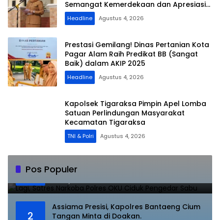
Semangat Kemerdekaan dan Apresiasi
Purna Tugas ASN
Headline
Agustus 4, 2026
Prestasi Gemilang! Dinas Pertanian Kota
Pagar Alam Raih Predikat BB (Sangat
Baik) dalam AKIP 2025
Headline
Agustus 4, 2026
Kapolsek Tigaraksa Pimpin Apel Lomba
Satuan Perlindungan Masyarakat
Kecamatan Tigaraksa
TNI & Polri
Agustus 4, 2026
Lagi, Satres Narkoba Polres OKU Ciduk
Pos Populer
1
Pengedar Sabu
Juli 10, 2023
8839
Assiama Presisi, Kapolres Bantaeng Cium
2
Tangan Minta di Doakan.