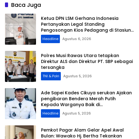
Baca Juga
Ketua DPN LSM Gerhana Indonesia
Pertanyakan Legal Standing
Pengosongan Kios Pedagang di Stasiun
Tigaraksa
Headline
Agustus 6, 2026
Polres Musi Rawas Utara tetapkan
Direktur ALS dan Direktur PT. SBP sebagai
tersangka
TNI & Polri
Agustus 5, 2026
Ade Sapei Kades Cikuya serukan Ajakan
pengibaran Bendera Merah Putih
Kepada Warganya Baik di
Perkampungan dan Perumahan
Headline
Agustus 5, 2026
Pemkot Pagar Alam Gelar Apel Awal
Bulan: Wawako Hj. Bertha Tekankan