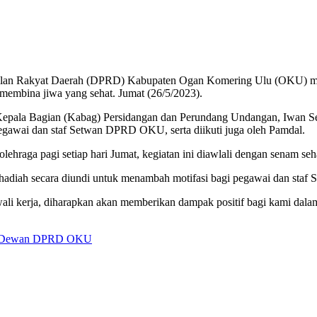
lan Rakyat Daerah (DPRD) Kabupaten Ogan Komering Ulu (OKU) mengg
mbina jiwa yang sehat. Jumat (26/5/2023).
la Bagian (Kabag) Persidangan dan Perundang Undangan, Iwan Seti
t, pegawai dan staf Setwan DPRD OKU, serta diikuti juga oleh Pamdal.
lehraga pagi setiap hari Jumat, kegiatan ini diawlali dengan senam se
n hadiah secara diundi untuk menambah motifasi bagi pegawai dan sta
wali kerja, diharapkan akan memberikan dampak positif bagi kami dal
at Dewan DPRD OKU