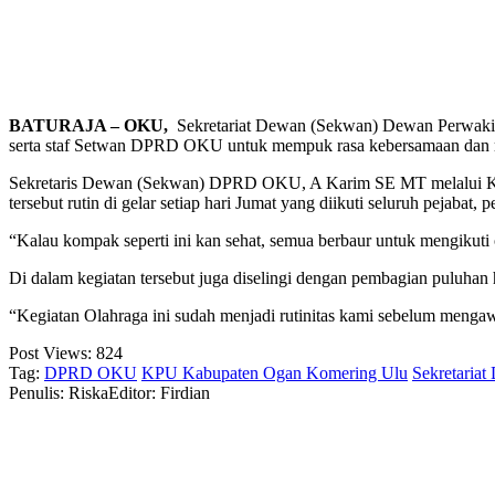
BATURAJA – OKU,
Sekretariat Dewan (Sekwan) Dewan Perwaki
serta staf Setwan DPRD OKU untuk mempuk rasa kebersamaan dan me
Sekretaris Dewan (Sekwan) DPRD OKU, A Karim SE MT melalui Kepa
tersebut rutin di gelar setiap hari Jumat yang diikuti seluruh pejaba
“Kalau kompak seperti ini kan sehat, semua berbaur untuk mengikuti o
Di dalam kegiatan tersebut juga diselingi dengan pembagian puluha
“Kegiatan Olahraga ini sudah menjadi rutinitas kami sebelum menga
Post Views:
824
Tag:
DPRD OKU
KPU Kabupaten Ogan Komering Ulu
Sekretari
Penulis: Riska
Editor: Firdian