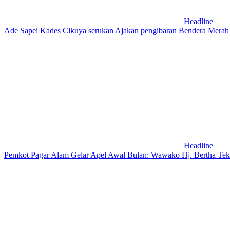
Headline
Ade Sapei Kades Cikuya serukan Ajakan pengibaran Bendera Mera
Headline
Pemkot Pagar Alam Gelar Apel Awal Bulan: Wawako Hj. Bertha Te