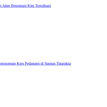
lan Betonisasi Kini Terealisasi
gosongan Kios Pedagang di Stasiun Tigaraksa