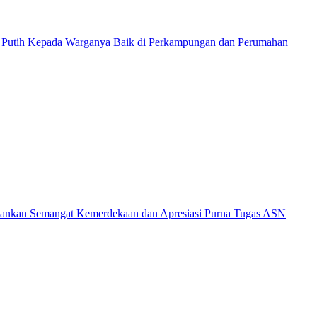
h Putih Kepada Warganya Baik di Perkampungan dan Perumahan
kankan Semangat Kemerdekaan dan Apresiasi Purna Tugas ASN