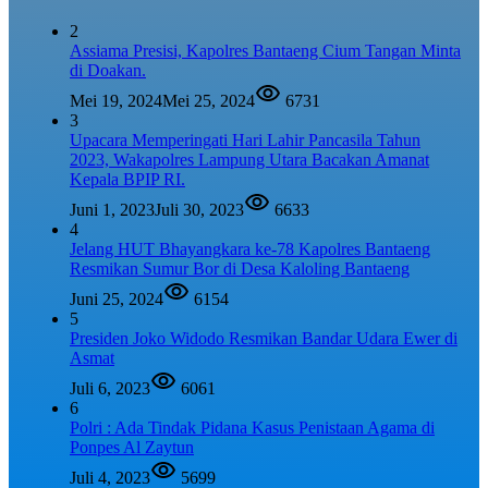
2
Assiama Presisi, Kapolres Bantaeng Cium Tangan Minta
di Doakan.
Mei 19, 2024
Mei 25, 2024
6731
3
Upacara Memperingati Hari Lahir Pancasila Tahun
2023, Wakapolres Lampung Utara Bacakan Amanat
Kepala BPIP RI.
Juni 1, 2023
Juli 30, 2023
6633
4
Jelang HUT Bhayangkara ke-78 Kapolres Bantaeng
Resmikan Sumur Bor di Desa Kaloling Bantaeng
Juni 25, 2024
6154
5
Presiden Joko Widodo Resmikan Bandar Udara Ewer di
Asmat
Juli 6, 2023
6061
6
Polri : Ada Tindak Pidana Kasus Penistaan Agama di
Ponpes Al Zaytun
Juli 4, 2023
5699