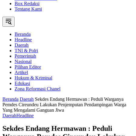
Box Redaksi
Tentang Kami
Beranda
Headline
Daerah
TNI & Polri
Pemerintah
Nasional
Pilihan Editor
Artikel
Hukum & Kriminal
Edukasi
Zona Reformasi Chanel
Beranda
Daerah
Sekdes Endang Hermawan : Peduli Warganya
Pemdes Cireundeu Lakukan Penjemputan Pendampingan Warga
Yang Mengalami Ganguan Jiwa
Daerah
Headline
Sekdes Endang Hermawan : Peduli