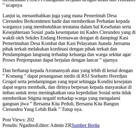
” ucapnya
Lanjut ia, menambahkan juga yang mana Pemerintah Desa
Cireundeu Berkomitmen hadir dan memberikan Perhatian kepada
warganya yang membutuhkan terutama dalam hal Kesehatan serta
Kesejahteraan Sosial ,pada kesempatan ini Kades Cireundeu yang di
wakili oleh Sekdes Endang Hermawan dengan di dampingi Kasi
Pemerintahan Desa Kombat dan Kasi Pelayanan Juanda ,bersama
pihak terkait melakukan kordinasi dengan pihak terkait dan
Pendampingan langsung terhadap keluarga dan warga sekitar agar
Proses Penjemputan dapat berjalan dengan lancar ” ujarnya
Dan berharap kepada Aromansyah atau yang lebih di kenal dengan
” Komang ” dapat penanganan medis di RSJ Soeharto Heerdjan
Grogol serta pendampingan yang tepat sehingga Kondisi kesejatan
dapat segera membaik, dan dirinya berpesan kepada masyarakat di
imbau untuk terus meningkatkan rasa kepedulian Sosial serta tidak
memberikan Stigma negatif terhadap warga yang mengalami
ganguan jiwa ” Bersama Kita Peduli, Bersama Kita Bangun
Cireundeu Yang Lebih Baik ” Tutup nya.
Post Views:
202
Penulis: Ngadino
Editor: Admin ZR
Sumber Berita