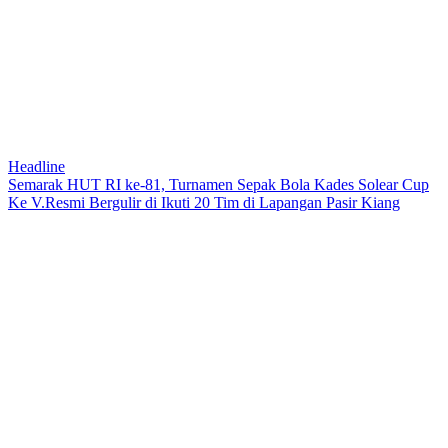
Headline
Semarak HUT RI ke-81, Turnamen Sepak Bola Kades Solear Cup
Ke V.Resmi Bergulir di Ikuti 20 Tim di Lapangan Pasir Kiang