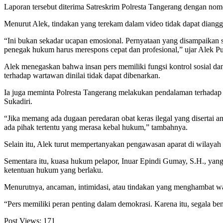
Laporan tersebut diterima Satreskrim Polresta Tangerang dengan
Menurut Alek, tindakan yang terekam dalam video tidak dapat diangg
“Ini bukan sekadar ucapan emosional. Pernyataan yang disampaikan seca
penegak hukum harus merespons cepat dan profesional,” ujar Alek P
Alek menegaskan bahwa insan pers memiliki fungsi kontrol sosial da
terhadap wartawan dinilai tidak dapat dibenarkan.
Ia juga meminta Polresta Tangerang melakukan pendalaman terhadap vid
Sukadiri.
“Jika memang ada dugaan peredaran obat keras ilegal yang disertai a
ada pihak tertentu yang merasa kebal hukum,” tambahnya.
Selain itu, Alek turut mempertanyakan pengawasan aparat di wilayah s
Sementara itu, kuasa hukum pelapor, Inuar Epindi Gumay, S.H., yan
ketentuan hukum yang berlaku.
Menurutnya, ancaman, intimidasi, atau tindakan yang menghambat wa
“Pers memiliki peran penting dalam demokrasi. Karena itu, segala b
Post Views:
171