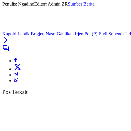
Penulis: Ngadino
Editor: Admin ZR
Sumber Berita
Kapolri Lantik Brigjen Nasri Gantikan Irjen Pol (P) Endi Suhendi Ja
Pos Terkait