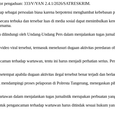
 nomor pengaduan: 333/V/YAN 2.4.1/2026/SATRESKRIM.
ap sebagai persoalan biasa karena berpotensi menghambat kebebasan pe
ra terbuka dan tersebar luas di media sosial dapat menimbulkan keresah
urnama.
n dilindungi oleh Undang-Undang Pers dalam menjalankan tugas jurnali
eo viral tersebut, termasuk menelusuri dugaan aktivitas peredaran oba
ncaman terhadap wartawan, tentu ini harus menjadi perhatian serius. P
etempat apabila dugaan aktivitas ilegal tersebut benar terjadi dan ber
g mendampingi proses pelaporan di Polresta Tangerang, menegaskan pih
rtawan dalam menjalankan tugas jurnalistik merupakan perbuatan yan
entuk pengancaman terhadap wartawan harus ditindak sesuai hukum yang