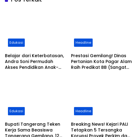
Edukasi
Headline
Belajar dari Keterbatasan,
Prestasi Gemilang! Dinas
Andra Soni Permudah
Pertanian Kota Pagar Alam
Akses Pendidikan Anak-
Raih Predikat BB (Sangat
anak di Banten
Baik) dalam AKIP 2025
Edukasi
Headline
Bupati Tangerang Teken
Breaking News! Kejari PALI
Kerja Sama Beasiswa
Tetapkan 5 Tersangka
Tangerang Gemilang, 12
Korupsi Proyek Perkim dan