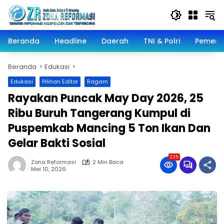
Langsung
ke
konten
Beranda
Headline
Daerah
TNI & Polri
Pemeri
Beranda
Edukasi
Edukasi
Pilihan Editor
Ragam
Rayakan Puncak May Day 2026, 25
Ribu Buruh Tangerang Kumpul di
Puspemkab Mancing 5 Ton Ikan Dan
Gelar Bakti Sosial
235
Zona Reformasi
2 Min Baca
Mei 10, 2026