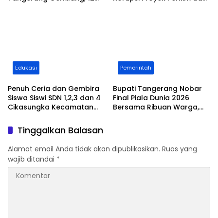
Putra-Putri Daerah Raih
Dinas Pendidikan, 3 Orang
Beasiswa Pendidikan
PNS Ikut Terseret
Transportasi
Edukasi
Pemerintah
Penuh Ceria dan Gembira
Bupati Tangerang Nobar
Siswa Siswi SDN 1,2,3 dan 4
Final Piala Dunia 2026
Cikasungka Kecamatan
Bersama Ribuan Warga,
Solear Makan Siang
Sebut Tingginya Kecintaan
Bersama Bupati
Terhadap Olahraga Sepak
Tinggalkan Balasan
Tangerang
Bola
Alamat email Anda tidak akan dipublikasikan.
Ruas yang
wajib ditandai
*