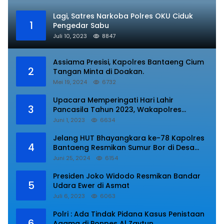
Lagi, Satres Narkoba Polres OKU Ciduk
1
Pengedar Sabu
Juli 10, 2023
8847
Assiama Presisi, Kapolres Bantaeng Cium
2
Tangan Minta di Doakan.
Mei 19, 2024
6732
Upacara Memperingati Hari Lahir
3
Pancasila Tahun 2023, Wakapolres
Lampung Utara Bacakan Amanat Kepala
Juni 1, 2023
6634
BPIP RI.
Jelang HUT Bhayangkara ke-78 Kapolres
4
Bantaeng Resmikan Sumur Bor di Desa
Kaloling Bantaeng
Juni 25, 2024
6154
Presiden Joko Widodo Resmikan Bandar
5
Udara Ewer di Asmat
Juli 6, 2023
6063
Polri : Ada Tindak Pidana Kasus Penistaan
6
Agama di Ponpes Al Zaytun