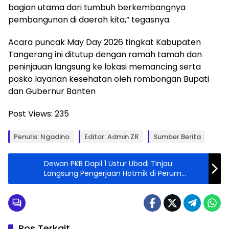
bagian utama dari tumbuh berkembangnya
pembangunan di daerah kita,” tegasnya.
Acara puncak May Day 2026 tingkat Kabupaten
Tangerang ini ditutup dengan ramah tamah dan
peninjauan langsung ke lokasi memancing serta
posko layanan kesehatan oleh rombongan Bupati
dan Gubernur Banten
Post Views:
235
Penulis: Ngadino
Editor: Admin ZR
Sumber Berita
Dewan PKB Dapil 1 Ustur Ubadi Tinjau
Langsung Pengerjaan Hotmik di Perum
Batara RW 10 Desa Pasanggrhan
Pos Terkait