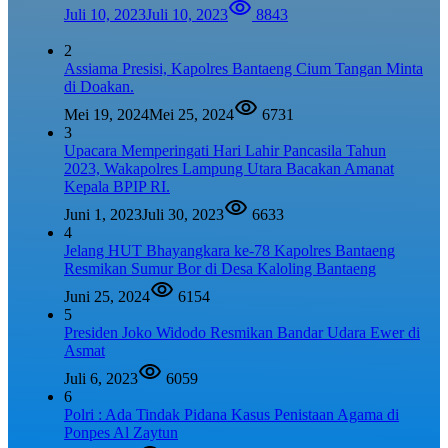
Juli 10, 2023
Juli 10, 2023
8843
2
Assiama Presisi, Kapolres Bantaeng Cium Tangan Minta
di Doakan.
Mei 19, 2024
Mei 25, 2024
6731
3
Upacara Memperingati Hari Lahir Pancasila Tahun
2023, Wakapolres Lampung Utara Bacakan Amanat
Kepala BPIP RI.
Juni 1, 2023
Juli 30, 2023
6633
4
Jelang HUT Bhayangkara ke-78 Kapolres Bantaeng
Resmikan Sumur Bor di Desa Kaloling Bantaeng
Juni 25, 2024
6154
5
Presiden Joko Widodo Resmikan Bandar Udara Ewer di
Asmat
Juli 6, 2023
6059
6
Polri : Ada Tindak Pidana Kasus Penistaan Agama di
Ponpes Al Zaytun