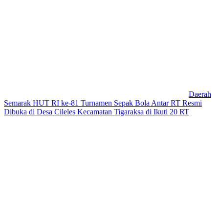
Daerah
Semarak HUT RI ke-81 Turnamen Sepak Bola Antar RT Resmi
Dibuka di Desa Cileles Kecamatan Tigaraksa di Ikuti 20 RT