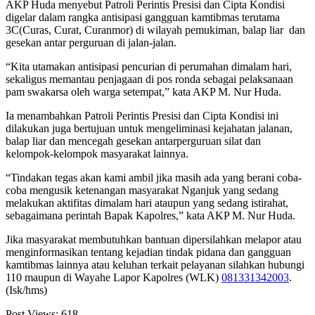
AKP Huda menyebut Patroli Perintis Presisi dan Cipta Kondisi
digelar dalam rangka antisipasi gangguan kamtibmas terutama
3C(Curas, Curat, Curanmor) di wilayah pemukiman, balap liar dan
gesekan antar perguruan di jalan-jalan.
“Kita utamakan antisipasi pencurian di perumahan dimalam hari,
sekaligus memantau penjagaan di pos ronda sebagai pelaksanaan
pam swakarsa oleh warga setempat,” kata AKP M. Nur Huda.
Ia menambahkan Patroli Perintis Presisi dan Cipta Kondisi ini
dilakukan juga bertujuan untuk mengeliminasi kejahatan jalanan,
balap liar dan mencegah gesekan antarperguruan silat dan
kelompok-kelompok masyarakat lainnya.
“Tindakan tegas akan kami ambil jika masih ada yang berani coba-
coba mengusik ketenangan masyarakat Nganjuk yang sedang
melakukan aktifitas dimalam hari ataupun yang sedang istirahat,
sebagaimana perintah Bapak Kapolres,” kata AKP M. Nur Huda.
Jika masyarakat membutuhkan bantuan dipersilahkan melapor atau
menginformasikan tentang kejadian tindak pidana dan gangguan
kamtibmas lainnya atau keluhan terkait pelayanan silahkan hubungi
110 maupun di Wayahe Lapor Kapolres (WLK)
081331342003
.
(Isk/hms)
Post Views:
618