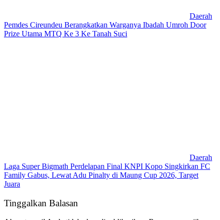
Daerah
Pemdes Cireundeu Berangkatkan Warganya Ibadah Umroh Door
Prize Utama MTQ Ke 3 Ke Tanah Suci
Daerah
Laga Super Bigmath Perdelapan Final KNPI Kopo Singkirkan FC
Family Gabus, Lewat Adu Pinalty di Maung Cup 2026, Target
Juara
Tinggalkan Balasan