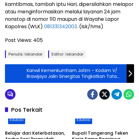
kamtibmas, tambah Iptu Hari, dipersilahkan melapor
atau menginformasikan melalui layanan 24 jam
nonstop di nomor 110 maupun di Wayahe Lapor
Kapolres (WLK)
081331342003
. (Isk/hms)
Post Views:
405
Penulis: Iskandar
Editor: Iskandar
Kanwil Kemenkumham Jatim – Kodam V/
Brawijaya Jalin Sinergitas Tingkatkan Tata
Kelola Lapas
Pos Terkait
Edukasi
Edukasi
Belajar dari Keterbatasan,
Bupati Tangerang Teken