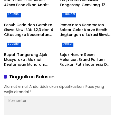
Andra Soni Permudah
Kerja Sama Beasiswa
Akses Pendidikan Anak-
Tangerang Gemilang, 12
anak di Banten
Putra-Putri Daerah Raih
Edukasi
Edukasi
Beasiswa Pendidikan
Transportasi
Penuh Ceria dan Gembira
Pemerintah Kecamatan
Siswa Siswi SDN 1,2,3 dan 4
Solear Gelar Korve Bersih
Cikasungka Kecamatan
Lingkungan di Lokasi Binwil
Solear Makan Siang
dan Jalan Adiyasa Desa
Edukasi
Artikel
Bersama Bupati
Cikuya
Tangerang
Bupati Tangerang Ajak
Sajak Harum Resmi
Masyarakat Maknai
Meluncur, Brand Parfum
Keutamaan Muharam
Racikan Putri Indonesia DKI
sebagai Momentum Hijrah
Jakarta 6 2025 Banjir
dan Perkuat Ukhuwah
Pujian
Tinggalkan Balasan
Alamat email Anda tidak akan dipublikasikan.
Ruas yang
wajib ditandai
*