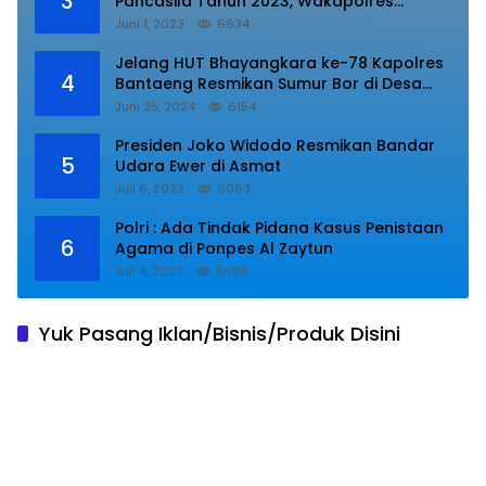
3
Pancasila Tahun 2023, Wakapolres
Lampung Utara Bacakan Amanat Kepala
Juni 1, 2023
6634
BPIP RI.
Jelang HUT Bhayangkara ke-78 Kapolres
4
Bantaeng Resmikan Sumur Bor di Desa
Kaloling Bantaeng
Juni 25, 2024
6154
Presiden Joko Widodo Resmikan Bandar
5
Udara Ewer di Asmat
Juli 6, 2023
6063
Polri : Ada Tindak Pidana Kasus Penistaan
6
Agama di Ponpes Al Zaytun
Juli 4, 2023
5699
Yuk Pasang Iklan/Bisnis/Produk Disini