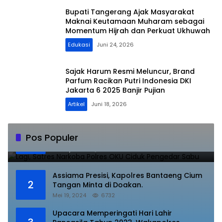
Bupati Tangerang Ajak Masyarakat
Maknai Keutamaan Muharam sebagai
Momentum Hijrah dan Perkuat Ukhuwah
Edukasi
Juni 24, 2026
Sajak Harum Resmi Meluncur, Brand
Parfum Racikan Putri Indonesia DKI
Jakarta 6 2025 Banjir Pujian
Artikel
Juni 18, 2026
Lagi, Satres Narkoba Polres OKU Ciduk
Pos Populer
1
Pengedar Sabu
Juli 10, 2023
8848
Assiama Presisi, Kapolres Bantaeng Cium
2
Tangan Minta di Doakan.
Mei 19, 2024
6732
Upacara Memperingati Hari Lahir