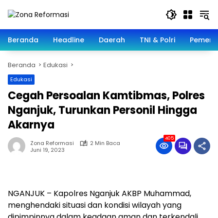
Langsung
ke
konten
Beranda
Headline
Daerah
TNI & Polri
Pemeri
Beranda
Edukasi
Edukasi
Cegah Persoalan Kamtibmas, Polres
Nganjuk, Turunkan Personil Hingga
Akarnya
405
Zona Reformasi
2 Min Baca
Juni 19, 2023
NGANJUK – Kapolres Nganjuk AKBP Muhammad,
menghendaki situasi dan kondisi wilayah yang
dipimpinnya dalam keadaan aman dan terkendali.