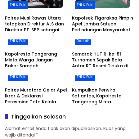
TNI & Polri
TNI & Polri
Polres Musi Rawas Utara
Kapolsek Tigaraksa Pimpin
tetapkan Direktur ALS dan
Apel Lomba Satuan
Direktur PT. SBP sebagai
Perlindungan Masyarakat
tersangka
Kecamatan Tigaraksa
TNI & Polri
Daerah
Kapolresta Tangerang
Semarak HUT RI ke-81
Minta Warga Jangan
Turnamen Sepak Bola
Bakar Sampah
Antar RT Resmi Dibuka di
Sembarangan, Kemarau
Desa Cileles Kecamatan
TNI & Polri
TNI & Polri
Tingkatkan Resiko
Tigaraksa di Ikuti 20 RT
Kebakaran
Polres Muratara Gelar Apel
Kumpulkan Perwira
Ikrar & Deklarasi
Satlantas, Kapolresta
Peresmian Tata Kelola
Tangerang Minta
Sumur Minyak Masyarakat
Penanganan Laka Cepat
Sesuai Permen ESDM
dan Profesional
Tinggalkan Balasan
No.14/2025
Alamat email Anda tidak akan dipublikasikan.
Ruas yang
wajib ditandai
*