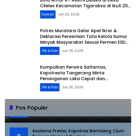
Cileles Kecamatan Tigaraksa di Ikuti 20
RT
Daerah
Juli 29, 2026
Polres Muratara Gelar Apel Ikrar &
Deklarasi Peresmian Tata Kelola Sumur
Minyak Masyarakat Sesuai Permen ESDM
No.14/2025
TNI & Polri
Juli 29, 2026
Kumpulkan Perwira Satlantas,
Kapolresta Tangerang Minta
Penanganan Laka Cepat dan
Profesional
TNI & Polri
Juli 28, 2026
Lagi, Satres Narkoba Polres OKU Ciduk
Pos Populer
1
Pengedar Sabu
Juli 10, 2023
8846
Assiama Presisi, Kapolres Bantaeng Cium