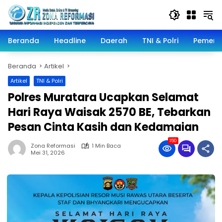
Langsung
ke
konten
Beranda
Headline
Daerah
TNI & Polri
Pemeri
Beranda
Artikel
Artikel
TNI & Polri
Polres Muratara Ucapkan Selamat
Hari Raya Waisak 2570 BE, Tebarkan
Pesan Cinta Kasih dan Kedamaian
150
Zona Reformasi
1 Min Baca
Mei 31, 2026