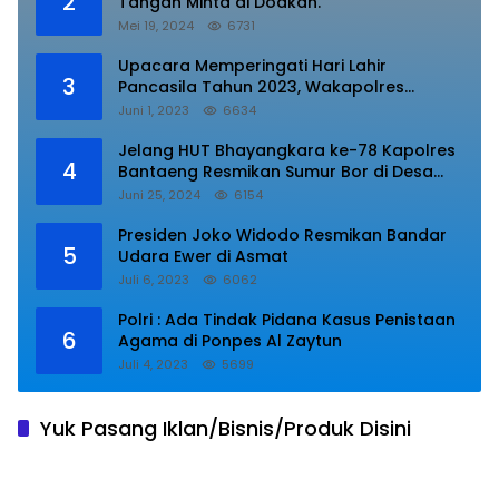
2
Tangan Minta di Doakan.
Mei 19, 2024
6731
Upacara Memperingati Hari Lahir
3
Pancasila Tahun 2023, Wakapolres
Lampung Utara Bacakan Amanat Kepala
Juni 1, 2023
6634
BPIP RI.
Jelang HUT Bhayangkara ke-78 Kapolres
4
Bantaeng Resmikan Sumur Bor di Desa
Kaloling Bantaeng
Juni 25, 2024
6154
Presiden Joko Widodo Resmikan Bandar
5
Udara Ewer di Asmat
Juli 6, 2023
6062
Polri : Ada Tindak Pidana Kasus Penistaan
6
Agama di Ponpes Al Zaytun
Juli 4, 2023
5699
Yuk Pasang Iklan/Bisnis/Produk Disini