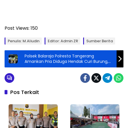
Post Views:
150
Penulis: M.Aliudin
Editor: Admin ZR
Sumber Berita
Polsek Balaraja Polresta Tangerang
Amankan Pria Diduga Hendak Curi Burung,
Bukan Curanmor
Pos Terkait