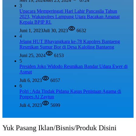
Mei 19, 2024
Mei 25, 2024
6724
3
Upacara Memperingati Hari Lahir Pancasila Tahun
2023, Wakapolres Lampung Utara Bacakan Amanat
Kepala BPIP RI.
Juni 1, 2023
Juli 30, 2023
6632
4
Jelang HUT Bhayangkara ke-78 Kapolres Bantaeng
Resmikan Sumur Bor di Desa Kaloling Bantaeng
Juni 25, 2024
6153
5
Presiden Joko Widodo Resmikan Bandar Udara Ewer di
Asmat
Juli 6, 2023
6057
6
Polri : Ada Tindak Pidana Kasus Penistaan Agama di
Ponpes Al Zaytun
Juli 4, 2023
5699
Yuk Pasang Iklan/Bisnis/Produk Disini