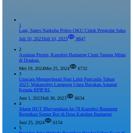
1
Lagi, Satres Narkoba Polres OKU Ciduk Pengedar Sabu
Juli 10, 2023
Juli 10, 2023
8847
2
Assiama Presisi, Kapolres Bantaeng Cium Tangan Minta
di Doakan.
Mei 19, 2024
Mei 25, 2024
6732
3
Upacara Memperingati Hari Lahir Pancasila Tahun
2023, Wakapolres Lampung Utara Bacakan Amanat
Kepala BPIP RI.
Juni 1, 2023
Juli 30, 2023
6634
4
Jelang HUT Bhayangkara ke-78 Kapolres Bantaeng
Resmikan Sumur Bor di Desa Kaloling Bantaeng
Juni 25, 2024
6154
5