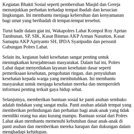
Kegiatan Bhakti Sosial seperti pembersihan Masjid dan Gereja
menunjukkan perhatian terhadap tempat ibadah dan kesucian
lingkungan. Ini membantu menjaga kebersihan dan kenyamanan
bagi umat yang beribadah di tempat-tempat tersebut.
Turut hadir dalam giat ini, Wakapolres Lahat Kompol Roy Aprian
Tambunan, SP, SIK, Kasat Binmas AKP Arman Nasution, Kasat
Samapta AKP Apriyanto SH, IPDA Syaripudin dan personil
Gabungan Polres Lahat.
Selain itu, kegiatan bakti kesehatan sangat penting untuk
meningkatkan kesejahteraan masyarakat. Dalam hal ini, Polres
Lahat dapat menyediakan layanan kesehatan dasar seperti
pemeriksaan kesehatan, pengobatan ringan, dan penyuluhan
kesehatan kepada warga yang membutuhkan. Ini membantu
masyarakat untuk menjaga kesehatan mereka dan memperoleh
informasi penting terkait gaya hidup sehat.
Selanjutnya, memberikan bantuan sosial ke panti asuhan sembako
adalah tindakan yang sangat mulia. Panti asuhan adalah tempat yang
memberikan perlindungan dan perhatian bagi anak-anak yang tidak
memiliki orang tua atau kurang mampu. Bantuan sosial dari Polres
Lahat akan membantu memenuhi kebutuhan dasar anak-anak di
panti asuhan dan memberikan mereka harapan dan dukungan dalam
menghadapi kehidupan.