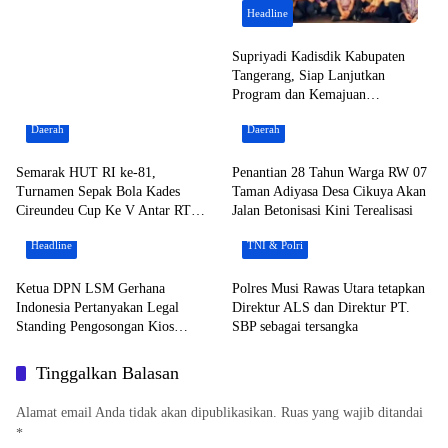
Headline
Supriyadi Kadisdik Kabupaten
Tangerang, Siap Lanjutkan
Program dan Kemajuan
Pendidikan
Daerah
Daerah
Semarak HUT RI ke-81,
Penantian 28 Tahun Warga RW 07
Turnamen Sepak Bola Kades
Taman Adiyasa Desa Cikuya Akan
Cireundeu Cup Ke V Antar RT
Jalan Betonisasi Kini Terealisasi
Resmi Dibuka Oleh ” LEPSI” di
Headline
TNI & Polri
Lapangan FC Family
Ketua DPN LSM Gerhana
Polres Musi Rawas Utara tetapkan
Indonesia Pertanyakan Legal
Direktur ALS dan Direktur PT.
Standing Pengosongan Kios
SBP sebagai tersangka
Pedagang di Stasiun Tigaraksa
Tinggalkan Balasan
Alamat email Anda tidak akan dipublikasikan.
Ruas yang wajib ditandai
*