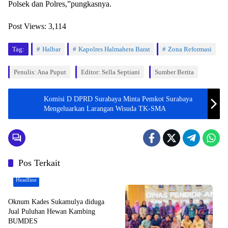
Polsek dan Polres,”pungkasnya.
Post Views:
3,114
Tag:
Halbar
Kapolres Halmahera Barat
Zona Reformasi
Penulis: Ana Puput
Editor: Sella Septiani
Sumber Berita
Komisi D DPRD Surabaya Minta Pemkot Surabaya
Mengeluarkan Larangan Wisuda TK-SMA
Pos Terkait
Headline
Oknum Kades Sukamulya diduga
Jual Puluhan Hewan Kambing
BUMDES