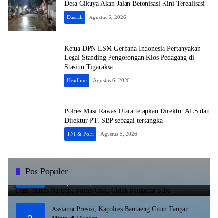
Desa Cikuya Akan Jalan Betonisasi Kini Terealisasi
Daerah
Agustus 6, 2026
Ketua DPN LSM Gerhana Indonesia Pertanyakan
Legal Standing Pengosongan Kios Pedagang di
Stasiun Tigaraksa
Headline
Agustus 6, 2026
Polres Musi Rawas Utara tetapkan Direktur ALS dan
Direktur PT. SBP sebagai tersangka
TNI & Polri
Agustus 5, 2026
Lagi, Satres Narkoba Polres OKU Ciduk Pengedar
Pos Populer
1
Sabu
Juli 10, 2023
8841
Assiama Presisi, Kapolres Bantaeng Cium Tangan