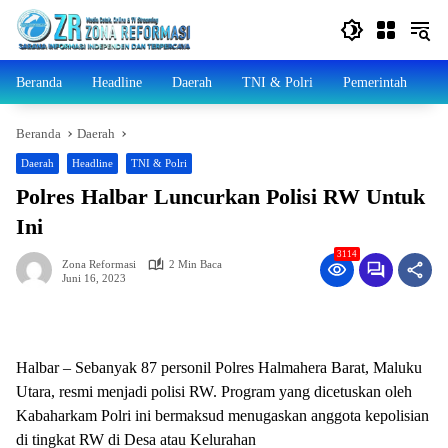
Langsung
ke
konten
Beranda
Headline
Daerah
TNI & Polri
Pemerintah
N
Beranda
Daerah
Daerah
Headline
TNI & Polri
Polres Halbar Luncurkan Polisi RW Untuk
Ini
3114
Zona Reformasi
2 Min Baca
Juni 16, 2023
Halbar – Sebanyak 87 personil Polres Halmahera Barat, Maluku
Utara, resmi menjadi polisi RW. Program yang dicetuskan oleh
Kabaharkam Polri ini bermaksud menugaskan anggota kepolisian
di tingkat RW di Desa atau Kelurahan