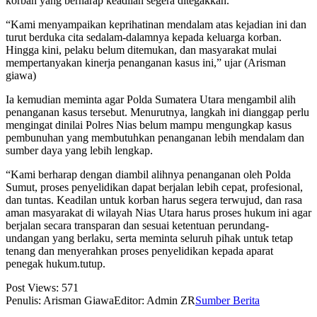
korban yang berharap keadilan segera ditegakkan.
“Kami menyampaikan keprihatinan mendalam atas kejadian ini dan
turut berduka cita sedalam-dalamnya kepada keluarga korban.
Hingga kini, pelaku belum ditemukan, dan masyarakat mulai
mempertanyakan kinerja penanganan kasus ini,” ujar (Arisman
giawa)
Ia kemudian meminta agar Polda Sumatera Utara mengambil alih
penanganan kasus tersebut. Menurutnya, langkah ini dianggap perlu
mengingat dinilai Polres Nias belum mampu mengungkap kasus
pembunuhan yang membutuhkan penanganan lebih mendalam dan
sumber daya yang lebih lengkap.
“Kami berharap dengan diambil alihnya penanganan oleh Polda
Sumut, proses penyelidikan dapat berjalan lebih cepat, profesional,
dan tuntas. Keadilan untuk korban harus segera terwujud, dan rasa
aman masyarakat di wilayah Nias Utara harus proses hukum ini agar
berjalan secara transparan dan sesuai ketentuan perundang-
undangan yang berlaku, serta meminta seluruh pihak untuk tetap
tenang dan menyerahkan proses penyelidikan kepada aparat
penegak hukum.tutup.
Post Views:
571
Penulis: Arisman Giawa
Editor: Admin ZR
Sumber Berita