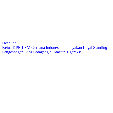
Headline
Ketua DPN LSM Gerhana Indonesia Pertanyakan Legal Standing
Pengosongan Kios Pedagang di Stasiun Tigaraksa