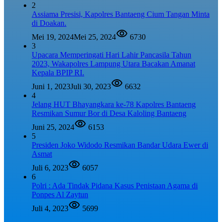
2
Assiama Presisi, Kapolres Bantaeng Cium Tangan Minta
di Doakan.
Mei 19, 2024
Mei 25, 2024
6730
3
Upacara Memperingati Hari Lahir Pancasila Tahun
2023, Wakapolres Lampung Utara Bacakan Amanat
Kepala BPIP RI.
Juni 1, 2023
Juli 30, 2023
6632
4
Jelang HUT Bhayangkara ke-78 Kapolres Bantaeng
Resmikan Sumur Bor di Desa Kaloling Bantaeng
Juni 25, 2024
6153
5
Presiden Joko Widodo Resmikan Bandar Udara Ewer di
Asmat
Juli 6, 2023
6057
6
Polri : Ada Tindak Pidana Kasus Penistaan Agama di
Ponpes Al Zaytun
Juli 4, 2023
5699