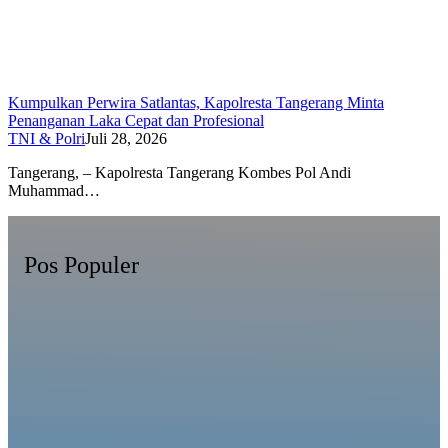
Kumpulkan Perwira Satlantas, Kapolresta Tangerang Minta
Penanganan Laka Cepat dan Profesional
TNI & Polri
Juli 28, 2026
Tangerang, – Kapolresta Tangerang Kombes Pol Andi
Muhammad…
Pos Populer