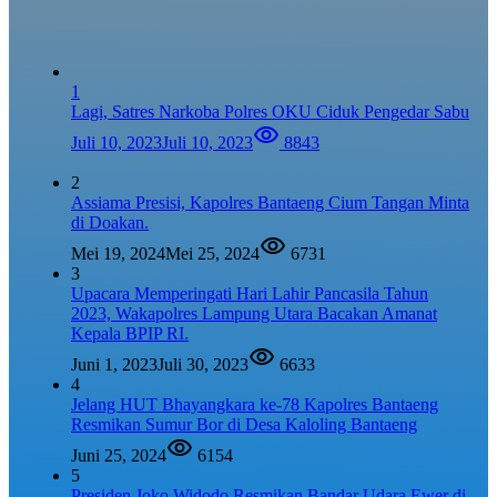
1
Lagi, Satres Narkoba Polres OKU Ciduk Pengedar Sabu
Juli 10, 2023
Juli 10, 2023
8843
2
Assiama Presisi, Kapolres Bantaeng Cium Tangan Minta
di Doakan.
Mei 19, 2024
Mei 25, 2024
6731
3
Upacara Memperingati Hari Lahir Pancasila Tahun
2023, Wakapolres Lampung Utara Bacakan Amanat
Kepala BPIP RI.
Juni 1, 2023
Juli 30, 2023
6633
4
Jelang HUT Bhayangkara ke-78 Kapolres Bantaeng
Resmikan Sumur Bor di Desa Kaloling Bantaeng
Juni 25, 2024
6154
5
Presiden Joko Widodo Resmikan Bandar Udara Ewer di