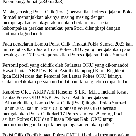
Palembang, Jumat (23/06/2023).
Masing-masing Polisi Cilik (Pocil) perwakilan Polres dijajaran Polda
Sumsel menunjukkan aksinya masing-masing dengan
memperagakan gerak-gerakan dalam berlalu lintas serta
kekompakan gerakan memukau para Pocil dilengkapi dengan
lantunan lagu daerah.
Pada pergelaran Lomba Polisi Cilik Tingkat Polda Sumsel 2023 kali
ini menghasilkan Juara 1 dari Polres OKU yang mengalahkan para
pesaing dari 17 Peserta perwakilan Polres dijajaran Polda Sumsel.
Personil pocil yang dididik oleh Satlantas OKU yang dikomandoi
Kasat Lantas AKP Dwi Karti Astuti didampingi Kanit Regident
Ipda Edi Marosa dan Personel Sat Lantas Polres OKU lainnya
sudah melakukan persiapan dan latihan kurang lebih empat bulan.
Kapolres OKU AKBP Arif Harsono, S.I.K., M.H., melalui Kasat
Lantas Polres OKU AKP Dwi Karti Astuti mengatakan
“Alhamdulillah, Lomba Polisi Cilik (Pocil) tingkat Polda Sumsel
Tahun 2023 kali ini Polisi Cilik binaan Polres OKU berhasil
mengalahkan Polisi Cilik dari 17 Polres lainnya, 29 orang Pocil
asuhan Polres OKU dan Binaan Diknas Kab. OKU tampil
memukau dengan kompak memperagakan gerakan polisi”.
Polisi Cilik (Pocil) binaan Polres OKU ini berhasil memperagakan