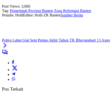
Post Views:
3,060
Tag:
Pemerintah Provinsi Banten
Zona Reformasi Banten
Penulis: Holil
Editor: Holil ZR Banten
Sumber Berita
Polres Lahat Giat Seni Pentas Akhir Tahun TK Bhayangkari 13 Aspo
Pos Terkait