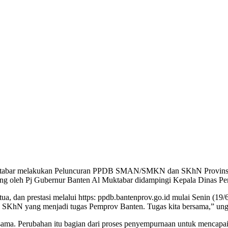
Muktabar melakukan Peluncuran PPDB SMAN/SMKN dan SKhN Provinsi
g oleh Pj Gubernur Banten Al Muktabar didampingi Kepala Dinas Pen
tua, dan prestasi melalui https: ppdb.bantenprov.go.id mulai Senin (1
 SKhN yang menjadi tugas Pemprov Banten. Tugas kita bersama,” ung
ama. Perubahan itu bagian dari proses penyempurnaan untuk mencapai asa