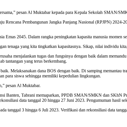
ta bersama,” pesan Al Muktabar kepada para Kepala Sekolah SMAN/SM
enuju Rencana Pembangunan Jangka Panjang Nasional (RPJPN) 2024-2
sia Emas 2045. Dalam rangka peningkatan kapasita manusia momen sepe
gan tenaga yang kita tingkatkan kapasitasnya. Sikap, nilai individu ki
berusaha menjalankan tugas dan fungsinya dengan baik dalam memandu 
wab tantangan yang terus berkembang.
n baik. Melaksanakan dana BOS dengan baik. Di samping memantau tr
kan para siswa sehingga memiliki kepedulian lingkungan.
,” pesan Al Muktabar.
insi Banten, Tabrani memaparkan, PPDB SMAN/SMKN dan SKhN Provin
rekonsiliasi data tanggal 20 hingga 27 Juni 2023. Pengumuman hasil sel
ada tanggal 3 hingga 6 Juli 2023. Verifikasi dan rekonsiliasi data tangg