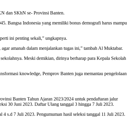
KN dan SKhN se- Provinsi Banten.
045. Bangsa Indonesia yang memiliki bonus demografi harus mampu
rti ini penting sekali,” ungkapnya.
ta, agar amanah dalam menjalankan tugas ini,” tambah Al Muktabar.
sekolahnya. Meski demikian, dirinya berharap para Kepala Sekolah
ansformasi knowledge, Pemprov Banten juga memantau pengelolaan
si Banten Tahun Ajaran 2023/2024 untuk pendaftaran jalur
eksi 30 Juni 2023. Daftar Ulang tanggal 3 hingga 7 Juli 2023.
al 4 s.d 7 Juli 2023. Pengumuman hasil seleksi tanggal 11 Juli 2023.