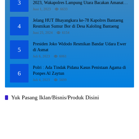
3
2023, Wakapolres Lampung Utara Bacakan Amanat
Kepala BPIP RI.
Juni 1, 2023
6633
Jelang HUT Bhayangkara ke-78 Kapolres Bantaeng
4
Resmikan Sumur Bor di Desa Kaloling Bantaeng
Juni 25, 2024
6154
Presiden Joko Widodo Resmikan Bandar Udara Ewer
5
di Asmat
Juli 6, 2023
6061
Polri : Ada Tindak Pidana Kasus Penistaan Agama di
6
Ponpes Al Zaytun
Juli 4, 2023
5699
Yuk Pasang Iklan/Bisnis/Produk Disini