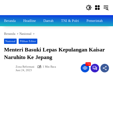
Langsung
ke
konten
Beranda
Headline
Daerah
TNI & Polri
Pemerintah
N
Beranda
Nasional
Nasional
Pilihan Editor
Menteri Basuki Lepas Kepulangan Kaisar
Naruhito Ke Jepang
716
Zona Reformasi
1 Min Baca
Juni 24, 2023