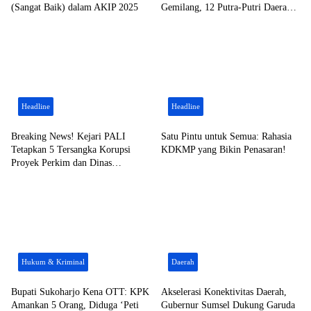
(Sangat Baik) dalam AKIP 2025
Gemilang, 12 Putra-Putri Daerah
Raih Beasiswa Pendidikan
Transportasi
Headline
Headline
Breaking News! Kejari PALI
Satu Pintu untuk Semua: Rahasia
Tetapkan 5 Tersangka Korupsi
KDKMP yang Bikin Penasaran!
Proyek Perkim dan Dinas
Pendidikan, 3 Orang PNS Ikut
Terseret
Hukum & Kriminal
Daerah
​Bupati Sukoharjo Kena OTT: KPK
​Akselerasi Konektivitas Daerah,
Amankan 5 Orang, Diduga ‘Peti
Gubernur Sumsel Dukung Garuda