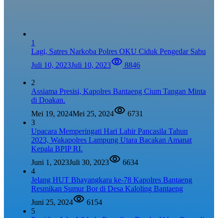
1
Lagi, Satres Narkoba Polres OKU Ciduk Pengedar Sabu
Juli 10, 2023
Juli 10, 2023
8846
2
Assiama Presisi, Kapolres Bantaeng Cium Tangan Minta
di Doakan.
Mei 19, 2024
Mei 25, 2024
6731
3
Upacara Memperingati Hari Lahir Pancasila Tahun
2023, Wakapolres Lampung Utara Bacakan Amanat
Kepala BPIP RI.
Juni 1, 2023
Juli 30, 2023
6634
4
Jelang HUT Bhayangkara ke-78 Kapolres Bantaeng
Resmikan Sumur Bor di Desa Kaloling Bantaeng
Juni 25, 2024
6154
5