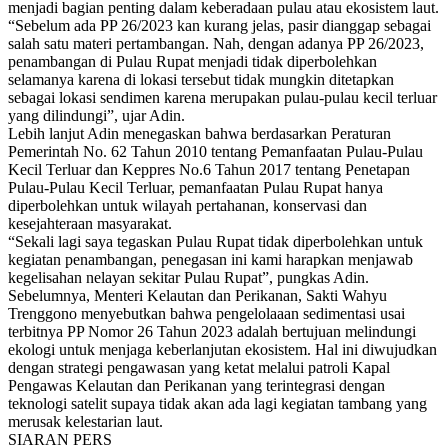
menjadi bagian penting dalam keberadaan pulau atau ekosistem laut.
“Sebelum ada PP 26/2023 kan kurang jelas, pasir dianggap sebagai
salah satu materi pertambangan. Nah, dengan adanya PP 26/2023,
penambangan di Pulau Rupat menjadi tidak diperbolehkan
selamanya karena di lokasi tersebut tidak mungkin ditetapkan
sebagai lokasi sendimen karena merupakan pulau-pulau kecil terluar
yang dilindungi”, ujar Adin.
Lebih lanjut Adin menegaskan bahwa berdasarkan Peraturan
Pemerintah No. 62 Tahun 2010 tentang Pemanfaatan Pulau-Pulau
Kecil Terluar dan Keppres No.6 Tahun 2017 tentang Penetapan
Pulau-Pulau Kecil Terluar, pemanfaatan Pulau Rupat hanya
diperbolehkan untuk wilayah pertahanan, konservasi dan
kesejahteraan masyarakat.
“Sekali lagi saya tegaskan Pulau Rupat tidak diperbolehkan untuk
kegiatan penambangan, penegasan ini kami harapkan menjawab
kegelisahan nelayan sekitar Pulau Rupat”, pungkas Adin.
Sebelumnya, Menteri Kelautan dan Perikanan, Sakti Wahyu
Trenggono menyebutkan bahwa pengelolaaan sedimentasi usai
terbitnya PP Nomor 26 Tahun 2023 adalah bertujuan melindungi
ekologi untuk menjaga keberlanjutan ekosistem. Hal ini diwujudkan
dengan strategi pengawasan yang ketat melalui patroli Kapal
Pengawas Kelautan dan Perikanan yang terintegrasi dengan
teknologi satelit supaya tidak akan ada lagi kegiatan tambang yang
merusak kelestarian laut.
SIARAN PERS