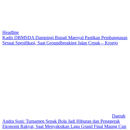
Headline
Kadis DBMSDA Dampingi Bupati Maesyal Pastikan Pembangunan
Sesuai Spesifikasi, Saat Groundbreaking Jalan Cepak – Kronjo
Daerah
Andra Soni: Turnamen Sepak Bola Jadi Hiburan dan Penggerak
Ekonomi Rakyat, Saat Menyaksikan Laga Grand Final Maung Cup