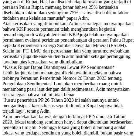
yang ada di Rupat. Hasil analisa terhadap kerusakan yang terjadi di
perairan Pulau Rupat, memang benar bahwa 25% kerusakan
disebabkan faktor alam sedangkan 75% sisanya disebabkan faktor
tindakan atau kelalaian manusia” papar Adin.
Atas kerusakan yang ditimbulkan, Adin secara tegas menyampaikan
bahwa KKP secara permanen telah menghentikan kegiatan
penambangan di wilayah tersebut. KKP juga telah menyampaikan
permintaan evaluasi perizinan penambangan di perairan Pulau Rupat
kepada Kementerian Energi Sumber Daya dan Mineral (ESDM).
Selain itu, PT. LMU dan perusahaan lain yang turut menyebabkan
kerusakan juga dikenakan denda administratif sebagai pertanggung
jawaban atas kerusakan yang ditimbulkan.
*Kasus Rupat Dapat Diantisipasi Lewat PP Sendimentasi*
Lebih lanjut, dalam menanggapi kekhawatiran nelayan bahwa
terbitnya Peraturan Pemerintah Nomor 26 Tahun 2023 tentang
Pengelolaan Sendimentasi Laut akan memberikan ruang untuk
menambang pasir laut dengan dalih sedimentasi, Adin menyatakan
secara tegas bahwa hal ini tidak benar.
“Justru penerbitan PP 26 Tahun 2023 ini salah satunya untuk
mengantisipasi kasus-kasus seperti di pulau Rupat supaya tidak
terjadi lagi”, terang Adin.
Adin menekankan bahwa dengan terbitnya PP Nomor 26 Tahun
2023, lokasi tambang sendimen hanya dapat ditentukan berdasarkan
penelitian tim ahli. Sehingga lokasi yang boleh ditambang adalah
lokasi yang terdapat sendimen yang boleh diambil, bukan pasir yang