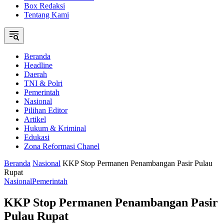
Box Redaksi
Tentang Kami
Beranda
Headline
Daerah
TNI & Polri
Pemerintah
Nasional
Pilihan Editor
Artikel
Hukum & Kriminal
Edukasi
Zona Reformasi Chanel
Beranda
Nasional
KKP Stop Permanen Penambangan Pasir Pulau
Rupat
Nasional
Pemerintah
KKP Stop Permanen Penambangan Pasir
Pulau Rupat