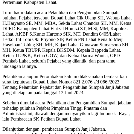
Pertemuan Kabupaten Lahat.
Turut hadir dalam acara Pelantikan dan Pengambilan Sumpah
puluhan Pejabat tersebut, Bupati Lahat Cik Ujang SH, Wabup Lahat
H.Haryanto SE, MM, MBA, Sekda Lahat Chandra SH, MM, Ketua
DPRD Kabupaten Lahat Fitrizal Homizi ST, M.Si, MM, Kapolres
Lahat, AKBP S.Kunto Hartono SIK, MT, Dandim 0405/Lahat
Letkol Inf Toni Oki Priyono SIP, Ketua PN Lahat Renalfo Meiji
Hasoloan Tobing SH, MH, Kajari Lahat Gunawan Sumarsono SH,
MH, Ketua TBUPP, Kepala BKSDM, Kepala Bappeda Lahat,
Ketua TP.PKK, Ketua GOW, dan Ketua Darma Wanita, OPD
Pemkab Lahat, seluruh Pejabat yang dilantik, dan para tamu
undangan lainnya.
Pelantikan ataupun Perombakan kali ini dilaksanakan berdasarkan
surat keputusan Bupati Lahat Nomor 821.2.076.s/d 066 /2023
Tentang Pelantikan Pejabat dan Pengambilan Sumpah Janji Jabatan
yang ditetapkan pada tanggal 12 Juni 2023.
Sebelum dimulai acara Pelantikan dan Pengambilan Sumpah jabatan
terhadap puluhan Pejabat Pimpinan Tinggi Pratama dan
Administrasi ini, diawali dengan menyanyikan lagi Indonesia Raya,
lalu Pembacaan SK Petikan Bupati Lahat.
Dilanjutkan dengan, pembacaan Sumpah Janji Jabatan,