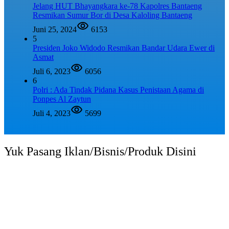
Jelang HUT Bhayangkara ke-78 Kapolres Bantaeng
Resmikan Sumur Bor di Desa Kaloling Bantaeng
Juni 25, 2024
6153
5
Presiden Joko Widodo Resmikan Bandar Udara Ewer di
Asmat
Juli 6, 2023
6056
6
Polri : Ada Tindak Pidana Kasus Penistaan Agama di
Ponpes Al Zaytun
Juli 4, 2023
5699
Yuk Pasang Iklan/Bisnis/Produk Disini