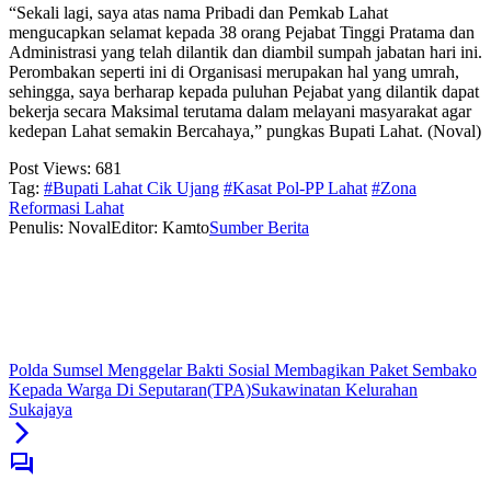
“Sekali lagi, saya atas nama Pribadi dan Pemkab Lahat
mengucapkan selamat kepada 38 orang Pejabat Tinggi Pratama dan
Administrasi yang telah dilantik dan diambil sumpah jabatan hari ini.
Perombakan seperti ini di Organisasi merupakan hal yang umrah,
sehingga, saya berharap kepada puluhan Pejabat yang dilantik dapat
bekerja secara Maksimal terutama dalam melayani masyarakat agar
kedepan Lahat semakin Bercahaya,” pungkas Bupati Lahat. (Noval)
Post Views:
681
Tag:
#Bupati Lahat Cik Ujang
#Kasat Pol-PP Lahat
#Zona
Reformasi Lahat
Penulis: Noval
Editor: Kamto
Sumber Berita
Polda Sumsel Menggelar Bakti Sosial Membagikan Paket Sembako
Kepada Warga Di Seputaran(TPA)Sukawinatan Kelurahan
Sukajaya