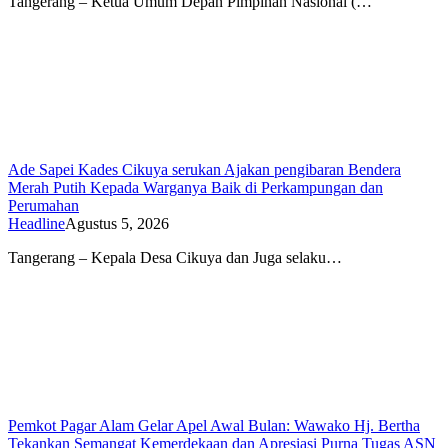
Tangerang – Ketua Umum Depan Pimpinan Nasional (…
Ade Sapei Kades Cikuya serukan Ajakan pengibaran Bendera
Merah Putih Kepada Warganya Baik di Perkampungan dan
Perumahan
Headline
Agustus 5, 2026
Tangerang – Kepala Desa Cikuya dan Juga selaku…
Pemkot Pagar Alam Gelar Apel Awal Bulan: Wawako Hj. Bertha
Tekankan Semangat Kemerdekaan dan Apresiasi Purna Tugas ASN