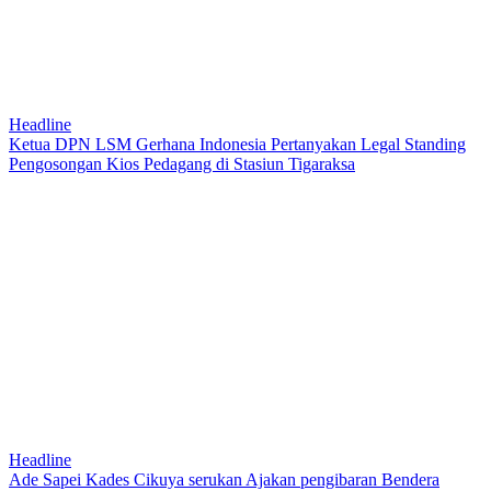
Headline
Ketua DPN LSM Gerhana Indonesia Pertanyakan Legal Standing
Pengosongan Kios Pedagang di Stasiun Tigaraksa
Headline
Ade Sapei Kades Cikuya serukan Ajakan pengibaran Bendera