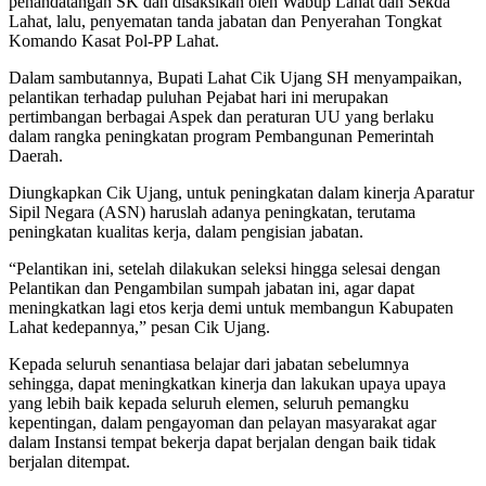
penandatangan SK dan disaksikan oleh Wabup Lahat dan Sekda
Lahat, lalu, penyematan tanda jabatan dan Penyerahan Tongkat
Komando Kasat Pol-PP Lahat.
Dalam sambutannya, Bupati Lahat Cik Ujang SH menyampaikan,
pelantikan terhadap puluhan Pejabat hari ini merupakan
pertimbangan berbagai Aspek dan peraturan UU yang berlaku
dalam rangka peningkatan program Pembangunan Pemerintah
Daerah.
Diungkapkan Cik Ujang, untuk peningkatan dalam kinerja Aparatur
Sipil Negara (ASN) haruslah adanya peningkatan, terutama
peningkatan kualitas kerja, dalam pengisian jabatan.
“Pelantikan ini, setelah dilakukan seleksi hingga selesai dengan
Pelantikan dan Pengambilan sumpah jabatan ini, agar dapat
meningkatkan lagi etos kerja demi untuk membangun Kabupaten
Lahat kedepannya,” pesan Cik Ujang.
Kepada seluruh senantiasa belajar dari jabatan sebelumnya
sehingga, dapat meningkatkan kinerja dan lakukan upaya upaya
yang lebih baik kepada seluruh elemen, seluruh pemangku
kepentingan, dalam pengayoman dan pelayan masyarakat agar
dalam Instansi tempat bekerja dapat berjalan dengan baik tidak
berjalan ditempat.