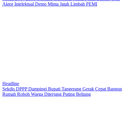
Aktor Intelektual Demo Minta Jatah Limbah PEMI
Headline
Sekdis DPPP Dampingi Bupati Tangerang Gerak Cepat Bangun
Rumah Roboh Warga Diterjang Puting Beliung