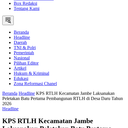
Box Redaksi
Tentang Kami
Beranda
Headline
Daerah
TNI & Polri
Pemerintah
Nasional
Pilihan Editor
Artikel
Hukum & Kriminal
Edukasi
Zona Reformasi Chanel
Beranda
Headline
KPS RTLH Kecamatan Jambe Laksanakan
Peletakan Batu Pertama Pembangunan RTLH di Desa Daru Tahun
2026
Headline
KPS RTLH Kecamatan Jambe