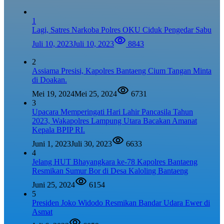
1
Lagi, Satres Narkoba Polres OKU Ciduk Pengedar Sabu
Juli 10, 2023
Juli 10, 2023
8843
2
Assiama Presisi, Kapolres Bantaeng Cium Tangan Minta
di Doakan.
Mei 19, 2024
Mei 25, 2024
6731
3
Upacara Memperingati Hari Lahir Pancasila Tahun
2023, Wakapolres Lampung Utara Bacakan Amanat
Kepala BPIP RI.
Juni 1, 2023
Juli 30, 2023
6633
4
Jelang HUT Bhayangkara ke-78 Kapolres Bantaeng
Resmikan Sumur Bor di Desa Kaloling Bantaeng
Juni 25, 2024
6154
5
Presiden Joko Widodo Resmikan Bandar Udara Ewer di
Asmat