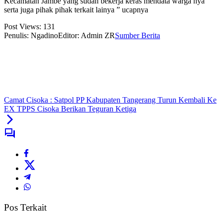
Kecamatan Jambe yang sudah bekerja keras mendata warga nya
serta juga pihak pihak terkait lainya ” ucapnya
Post Views:
131
Penulis: Ngadino
Editor: Admin ZR
Sumber Berita
Camat Cisoka : Satpol PP Kabupaten Tangerang Turun Kembali Ke
EX TPPS Cisoka Berikan Teguran Ketiga
Pos Terkait