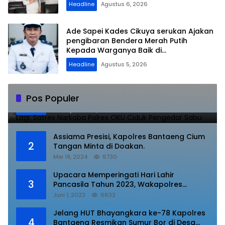
Headline
Agustus 6, 2026
Ade Sapei Kades Cikuya serukan Ajakan
pengibaran Bendera Merah Putih
Kepada Warganya Baik di
Perkampungan dan Perumahan
Headline
Agustus 5, 2026
Lagi, Satres Narkoba Polres OKU Ciduk
Pos Populer
1
Pengedar Sabu
Juli 10, 2023
8841
Assiama Presisi, Kapolres Bantaeng Cium
2
Tangan Minta di Doakan.
Mei 19, 2024
6730
Upacara Memperingati Hari Lahir
3
Pancasila Tahun 2023, Wakapolres
Lampung Utara Bacakan Amanat Kepala
Juni 1, 2023
6632
BPIP RI.
Jelang HUT Bhayangkara ke-78 Kapolres
4
Bantaeng Resmikan Sumur Bor di Desa