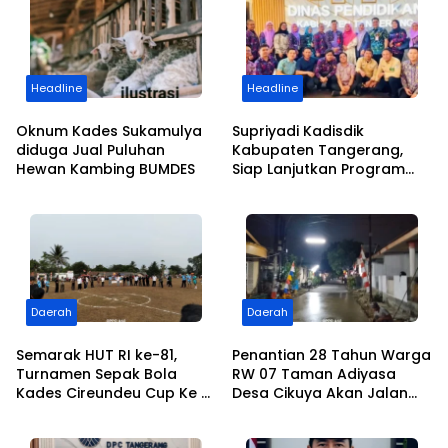
Headline
Headline
Oknum Kades Sukamulya
Supriyadi Kadisdik
diduga Jual Puluhan
Kabupaten Tangerang,
Hewan Kambing BUMDES
Siap Lanjutkan Program
dan Kemajuan Pendidikan
Daerah
Daerah
Semarak HUT RI ke-81,
Penantian 28 Tahun Warga
Turnamen Sepak Bola
RW 07 Taman Adiyasa
Kades Cireundeu Cup Ke V
Desa Cikuya Akan Jalan
Antar RT Resmi Dibuka
Betonisasi Kini Terealisasi
Oleh ” LEPSI” di Lapangan