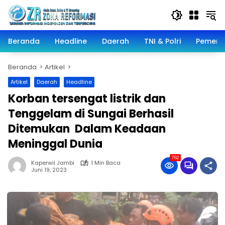
Langsung
ke
konten
Beranda
Headline
Daerah
TNI & Polri
Pemeri
Beranda
Artikel
Artikel
Daerah
Headline
Korban tersengat listrik dan
Tenggelam di Sungai Berhasil
Ditemukan Dalam Keadaan
Meninggal Dunia
762
Kaperwil Jambi
1 Min Baca
Juni 19, 2023