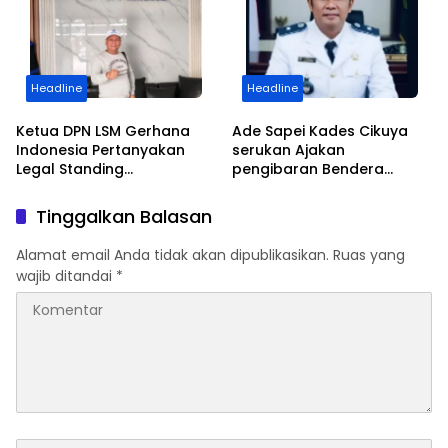
FC Family
Headline
Headline
Ketua DPN LSM Gerhana
Ade Sapei Kades Cikuya
Indonesia Pertanyakan
serukan Ajakan
Legal Standing
pengibaran Bendera
Pengosongan Kios
Merah Putih Kepada
Pedagang di Stasiun
Warganya Baik di
Tinggalkan Balasan
Tigaraksa
Perkampungan dan
Perumahan
Alamat email Anda tidak akan dipublikasikan.
Ruas yang
wajib ditandai
*