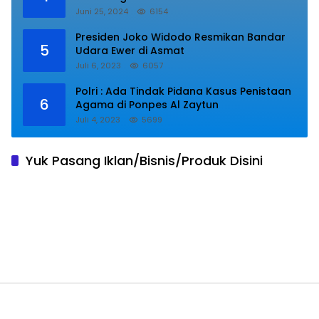
Kaloling Bantaeng
Juni 25, 2024
6154
Presiden Joko Widodo Resmikan Bandar
5
Udara Ewer di Asmat
Juli 6, 2023
6057
Polri : Ada Tindak Pidana Kasus Penistaan
6
Agama di Ponpes Al Zaytun
Juli 4, 2023
5699
Yuk Pasang Iklan/Bisnis/Produk Disini