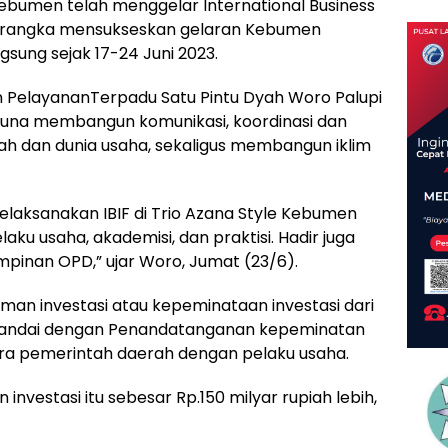
bumen telah menggelar International Business
m rangka mensukseskan gelaran Kebumen
gsung sejak 17-24 Juni 2023.
 PelayananTerpadu Satu Pintu Dyah Woro Palupi
guna membangun komunikasi, koordinasi dan
ah dan dunia usaha, sekaligus membangun iklim
elaksanakan IBIF di Trio Azana Style Kebumen
u usaha, akademisi, dan praktisi. Hadir juga
impinan OPD,” ujar Woro, Jumat (23/6).
aman investasi atau kepeminataan investasi dari
 ditandai dengan Penandatanganan kepeminatan
antara pemerintah daerah dengan pelaku usaha.
vestasi itu sebesar Rp.150 milyar rupiah lebih,