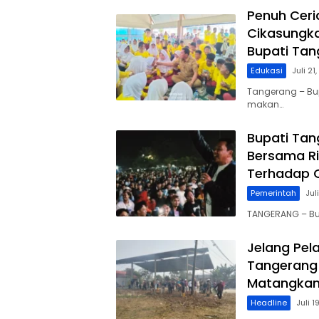
Penuh Ceri
Cikasungk
Bupati Ta
Edukasi
Juli 21
Tangerang – Bu
makan…
Bupati Tan
Bersama Ri
Terhadap 
Pemerintah
Jul
TANGERANG – Bu
Jelang Pel
Tangerang 
Matangkan
Headline
Juli 1