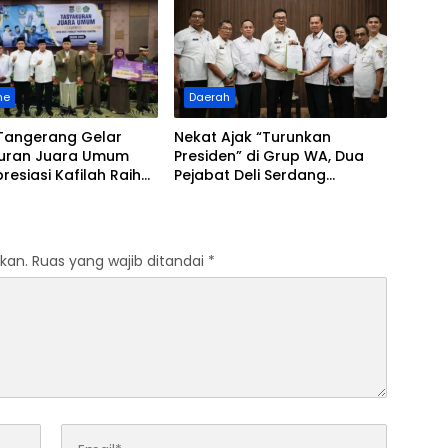
Bola
ne
Daerah
 Tangerang Gelar
Nekat Ajak “Turunkan
uran Juara Umum
Presiden” di Grup WA, Dua
resiasi Kafilah Raih
Pejabat Deli Serdang
i Lima Kali Berturut-
Langsung Tumbang
kan.
Ruas yang wajib ditandai
*