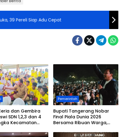
ber Berita
KFC Danau Toba Rally 2023 Dibuka, 39 Pereli Siap Adu Cepat
i
Pemerintah
Ceria dan Gembira
Bupati Tangerang Nobar
iswi SDN 1,2,3 dan 4
Final Piala Dunia 2026
ngka Kecamatan
Bersama Ribuan Warga,
 Makan Siang
Sebut Tingginya Kecintaan
a Bupati Tangerang
Terhadap Olahraga Sepak