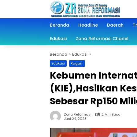
Langsung
ke
konten
Beranda
Headline
Daerah
TN
Edukasi
Zona Reformasi Chanel
Beranda
Edukasi
Edukasi
Ragam
Kebumen Internat
(KIE),Hasilkan K
Sebesar Rp150 Mili
Zona Reformasi
2 Min Baca
Juni 24, 2023