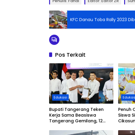
Penulis: Fandi
Editor: Editor ZR
Sum
Pos Terkait
Edukasi
Edukas
Bupati Tangerang Teken
Penuh 
Kerja Sama Beasiswa
Siswa S
Tangerang Gemilang, 12
Cikasu
Putra-Putri Daerah Raih
Solear
Beasiswa Pendidikan
Bersam