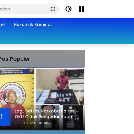
kel
Hukum & Kriminal
Pos Populer
Lagi, Satres Narkoba Polres
1
OKU Ciduk Pengedar Sabu
Juli 10, 2023
8841