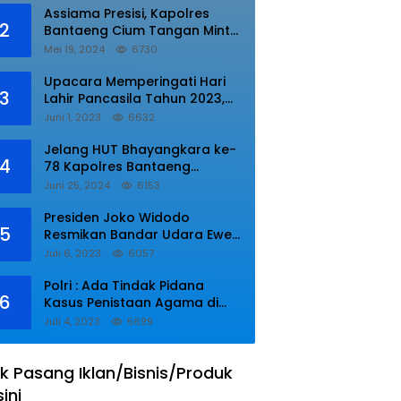
Assiama Presisi, Kapolres
2
Bantaeng Cium Tangan Minta
di Doakan.
Mei 19, 2024
6730
Upacara Memperingati Hari
3
Lahir Pancasila Tahun 2023,
Wakapolres Lampung Utara
Juni 1, 2023
6632
Bacakan Amanat Kepala BPIP
RI.
Jelang HUT Bhayangkara ke-
4
78 Kapolres Bantaeng
Resmikan Sumur Bor di Desa
Juni 25, 2024
6153
Kaloling Bantaeng
Presiden Joko Widodo
5
Resmikan Bandar Udara Ewer
di Asmat
Juli 6, 2023
6057
Polri : Ada Tindak Pidana
6
Kasus Penistaan Agama di
Ponpes Al Zaytun
Juli 4, 2023
5699
k Pasang Iklan/Bisnis/Produk
sini