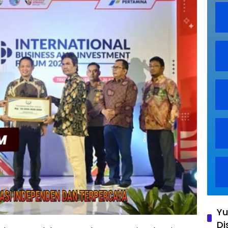
Yu
Di