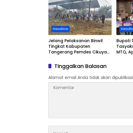
Transportasi
Headline
Headli
Jelang Pelaksanan Binwil
Bupati
Tingkat Kabupaten
Tasyak
Tangerang Pemdes Cikuya
MTQ, Ap
Gelar Kerja Bakti Massal
Prestas
Matangkan Persiapan
turut
Tinggalkan Balasan
Alamat email Anda tidak akan dipublikasi