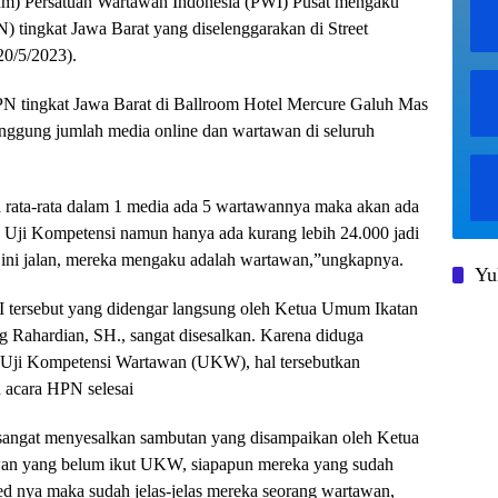
m) Persatuan Wartawan Indonesia (PWI) Pusat mengaku
N) tingkat Jawa Barat yang diselenggarakan di Street
0/5/2023).
N tingkat Jawa Barat di Ballroom Hotel Mercure Galuh Mas
ggung jumlah media online dan wartawan di seluruh
ka rata-rata dalam 1 media ada 5 wartawannya maka akan ada
a Uji Kompetensi namun hanya ada kurang lebih 24.000 jadi
 ini jalan, mereka mengaku adalah wartawan,”ungkapnya.
Yu
tersebut yang didengar langsung oleh Ketua Umum Ikatan
 Rahardian, SH., sangat disesalkan. Karena diduga
 Uji Kompetensi Wartawan (UKW), hal tersebutkan
 acara HPN selesai
ngat menyesalkan sambutan yang disampaikan oleh Ketua
 yang belum ikut UKW, siapapun mereka yang sudah
ed nya maka sudah jelas-jelas mereka seorang wartawan,