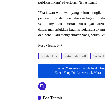
publikasi iklan/ advertorial,”tegas Icang.
“Wartawan-wartawan yang belum mengikuti U
percaya diri dalam menjalankan tugas jurnal
yang punya beban moral lebih banyak karena
dalam menunjukkan kualitas kejurnalistikann
dan hebat’ lalu mengacuhkan yang belum i
Post Views:
647
Penulis: Tim
Editor: Editor ZR
Sumber B
Elemen Masyarakat Peduli Anak Bangs
Keras, Yang Dinilai Merusak Moral
Pos Terkait
Daerah
Headlin