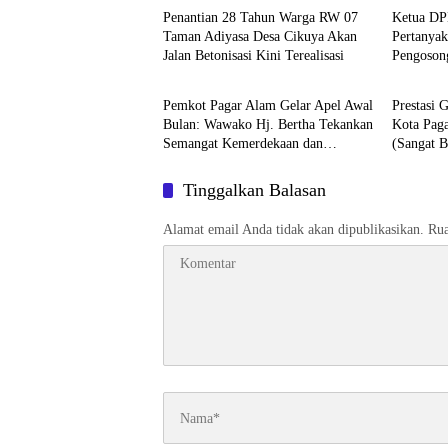
Penantian 28 Tahun Warga RW 07
Ketua DP
Taman Adiyasa Desa Cikuya Akan
Pertanyak
Jalan Betonisasi Kini Terealisasi
Pengoson
Headline
Headlin
Stasiun T
Pemkot Pagar Alam Gelar Apel Awal
Prestasi 
Bulan: Wawako Hj. Bertha Tekankan
Kota Pag
Semangat Kemerdekaan dan
(Sangat 
Apresiasi Purna Tugas ASN
Tinggalkan Balasan
Alamat email Anda tidak akan dipublikasikan.
Rua