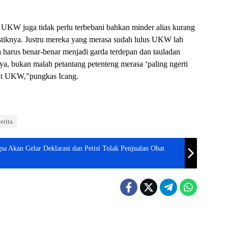
KW juga tidak perlu terbebani bahkan minder alias kurang
istiknya. Justru mereka yang merasa sudah lulus UKW lah
 harus benar-benar menjadi garda terdepan dan tauladan
ya, bukan malah petantang petenteng merasa ‘paling ngerti
kut UKW,”pungkas Icang.
erita
a Akan Gelar Deklarasi dan Petisi Tolak Penjualan Obat
e
Headline