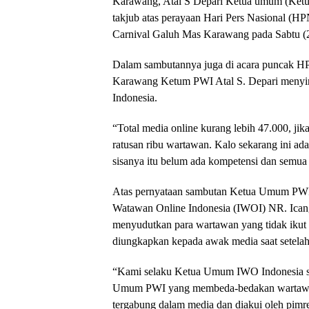
Karawang, Atal S Depari Ketua umum (Ketu
takjub atas perayaan Hari Pers Nasional (HP
Carnival Galuh Mas Karawang pada Sabtu (2
Dalam sambutannya juga di acara puncak HP
Karawang Ketum PWI Atal S. Depari menyin
Indonesia.
“Total media online kurang lebih 47.000, ji
ratusan ribu wartawan. Kalo sekarang ini ad
sisanya itu belum ada kompetensi dan semua
Atas pernyataan sambutan Ketua Umum PWI 
Watawan Online Indonesia (IWOI) NR. Icang
menyudutkan para wartawan yang tidak ikut
diungkapkan kepada awak media saat setelah
“Kami selaku Ketua Umum IWO Indonesia sa
Umum PWI yang membeda-bedakan wartawan
tergabung dalam media dan diakui oleh pimr