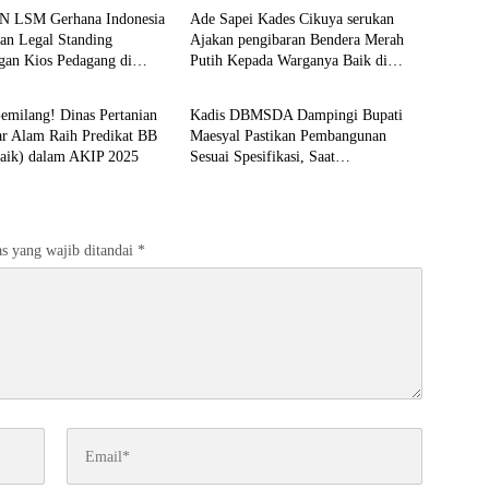
N LSM Gerhana Indonesia
Ade Sapei Kades Cikuya serukan
an Legal Standing
Ajakan pengibaran Bendera Merah
gan Kios Pedagang di
Putih Kepada Warganya Baik di
e
Headline
igaraksa
Perkampungan dan Perumahan
Gemilang! Dinas Pertanian
Kadis DBMSDA Dampingi Bupati
ar Alam Raih Predikat BB
Maesyal Pastikan Pembangunan
Baik) dalam AKIP 2025
Sesuai Spesifikasi, Saat
Groundbreaking Jalan Cepak –
Kronjo
s yang wajib ditandai
*