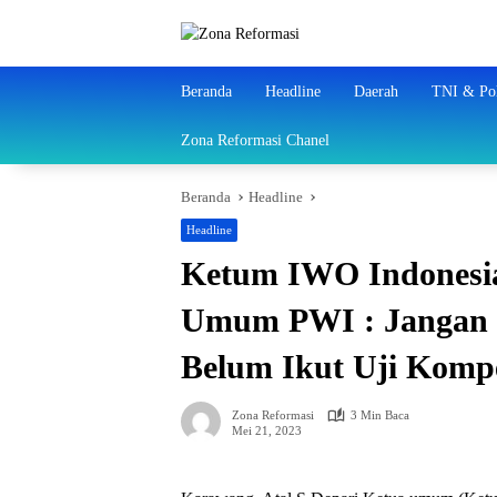
Langsung
ke
konten
Beranda
Headline
Daerah
TNI & Pol
Zona Reformasi Chanel
Beranda
Headline
Headline
Ketum IWO Indonesia
Umum PWI : Jangan
Belum Ikut Uji Kompe
Zona Reformasi
3 Min Baca
Mei 21, 2023