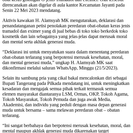
direncanakan akan digelar di aula kantor Kecamatan Jayanti pada
Senin 22 Mei 2023 mendatang.
Aktivis kawakan H. Alamsyah MK mengutarakan, deklarasi dan
penandatanganan petisi penolakan peredaran obat-obatan keras jenis
tramadol dan eximer yang di jual bebas di toko toko berkedok toko
kosmetik dan lain sebagainya yang jelas-jelas dapat merusak moral
dan mental serta akhlak generasi muda.
“Deklarasi ini untuk menyatukan suara dalam menentang peredaran
obat-obatan terlarang yang berpotensi merusak kesehatan, moral,
dan mental generasi muda,” ungkap H. Alamsyah MK saat
dikonfirmasi melalui saluran WhatsApp, Minggu (21/5/2023).
Selain itu sambung pria yang cikal bakal mencalonkan diri sebagai
Bupati Tangerang pada Pilkada mendatang ini, untuk meningkatkan
kesadaran dan mengajak semua pihak terkait termasuk semua
elemen masyarakat diantaranya LSM, Ormas, OKP, Tokoh Agama,
Tokoh Masyarakat, Tokoh Pemuda dan juga awak Media,
Akademisi, dan individu yang peduli dengan masa depan generasi
muda untuk bersama – sama melawan peredaran obat – obatan
terlarang.
“Ini sangat berbahaya dan berpotensi merusak kesehatan, moral, dan
mental maupun akhlak generasi muda dikarenakan target