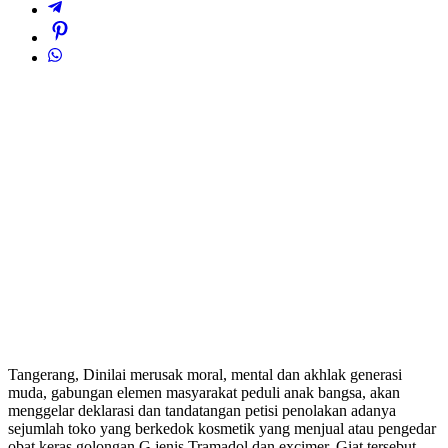
Tangerang, Dinilai merusak moral, mental dan akhlak generasi
muda, gabungan elemen masyarakat peduli anak bangsa, akan
menggelar deklarasi dan tandatangan petisi penolakan adanya
sejumlah toko yang berkedok kosmetik yang menjual atau pengedar
obat keras golongan G jenis Tramadol dan excimer. Giat tersebut