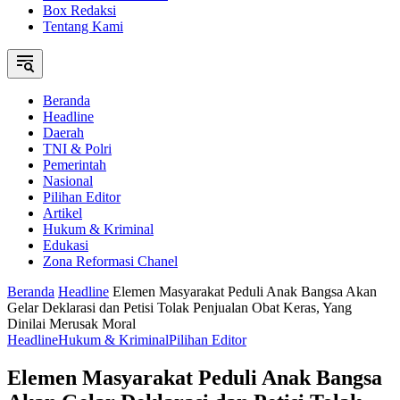
Box Redaksi
Tentang Kami
Beranda
Headline
Daerah
TNI & Polri
Pemerintah
Nasional
Pilihan Editor
Artikel
Hukum & Kriminal
Edukasi
Zona Reformasi Chanel
Beranda
Headline
Elemen Masyarakat Peduli Anak Bangsa Akan
Gelar Deklarasi dan Petisi Tolak Penjualan Obat Keras, Yang
Dinilai Merusak Moral
Headline
Hukum & Kriminal
Pilihan Editor
Elemen Masyarakat Peduli Anak Bangsa