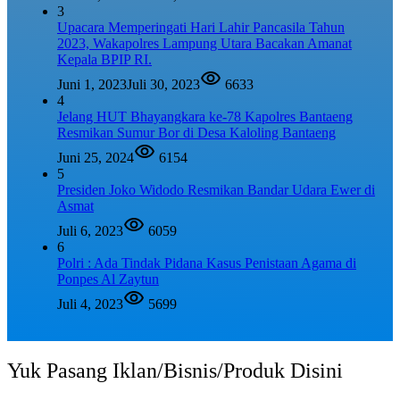
3
Upacara Memperingati Hari Lahir Pancasila Tahun
2023, Wakapolres Lampung Utara Bacakan Amanat
Kepala BPIP RI.
Juni 1, 2023
Juli 30, 2023
6633
4
Jelang HUT Bhayangkara ke-78 Kapolres Bantaeng
Resmikan Sumur Bor di Desa Kaloling Bantaeng
Juni 25, 2024
6154
5
Presiden Joko Widodo Resmikan Bandar Udara Ewer di
Asmat
Juli 6, 2023
6059
6
Polri : Ada Tindak Pidana Kasus Penistaan Agama di
Ponpes Al Zaytun
Juli 4, 2023
5699
Yuk Pasang Iklan/Bisnis/Produk Disini