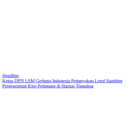
Headline
Ketua DPN LSM Gerhana Indonesia Pertanyakan Legal Standing
Pengosongan Kios Pedagang di Stasiun Tigaraksa