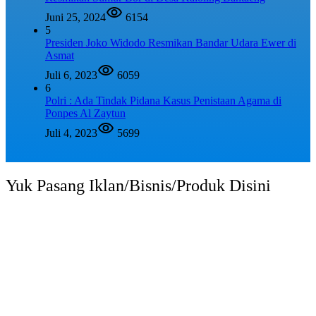
Juni 25, 2024
6154
5
Presiden Joko Widodo Resmikan Bandar Udara Ewer di
Asmat
Juli 6, 2023
6059
6
Polri : Ada Tindak Pidana Kasus Penistaan Agama di
Ponpes Al Zaytun
Juli 4, 2023
5699
Yuk Pasang Iklan/Bisnis/Produk Disini