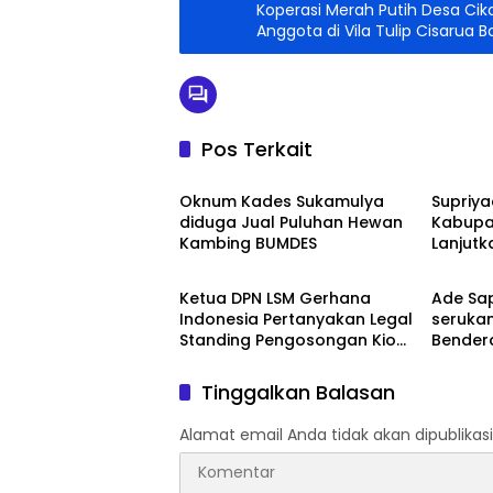
Koperasi Merah Putih Desa Cik
Anggota di Vila Tulip Cisarua B
Pos Terkait
Headline
Headli
Oknum Kades Sukamulya
Supriya
diduga Jual Puluhan Hewan
Kabupa
Kambing BUMDES
Lanjut
Headline
Headli
Kemaju
Ketua DPN LSM Gerhana
Ade Sa
Indonesia Pertanyakan Legal
seruka
Standing Pengosongan Kios
Bender
Pedagang di Stasiun
Wargan
Tigaraksa
Perkam
Tinggalkan Balasan
Perum
Alamat email Anda tidak akan dipublikasi