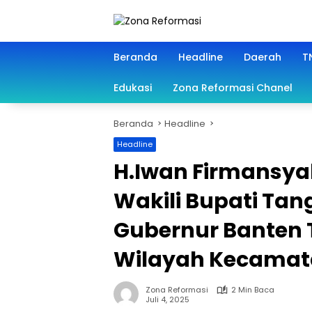
Langsung
ke
konten
Beranda
Headline
Daerah
TN
Edukasi
Zona Reformasi Chanel
Beranda
Headline
Headline
H.Iwan Firmansya
Wakili Bupati Ta
Gubernur Banten T
Wilayah Kecamat
Zona Reformasi
2 Min Baca
Juli 4, 2025