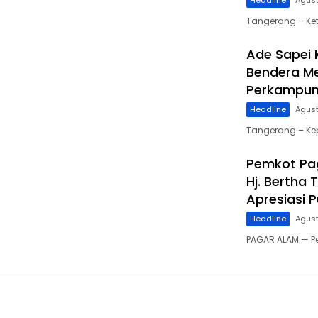
Headline
Agust
Tangerang – Ke
Ade Sapei 
Bendera Me
Perkampun
Headline
Agust
Tangerang – Ke
Pemkot Pag
Hj. Berth
Apresiasi 
Headline
Agust
PAGAR ALAM — P