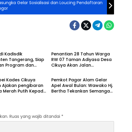
asungka Gelar Sosialisasi dan Loucing Pendaftaran
ogor
ne
Daerah
di Kadisdik
Penantian 28 Tahun Warga
ten Tangerang, Siap
RW 07 Taman Adiyasa Desa
kan Program dan
Cikuya Akan Jalan
ne
Headline
an Pendidikan
Betonisasi Kini Terealisasi
pei Kades Cikuya
Pemkot Pagar Alam Gelar
n Ajakan pengibaran
Apel Awal Bulan: Wawako Hj.
a Merah Putih Kepada
Bertha Tekankan Semangat
ya Baik di
Kemerdekaan dan Apresiasi
pungan dan
Purna Tugas ASN
ahan
kan.
Ruas yang wajib ditandai
*