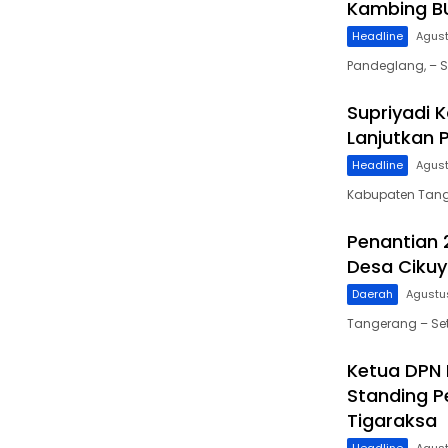
Kambing B
Headline
Agust
Pandeglang, – S
Supriyadi 
Lanjutkan 
Headline
Agust
Kabupaten Tang
Penantian
Desa Cikuya
Daerah
Agustu
Tangerang – Se
Ketua DPN 
Standing P
Tigaraksa