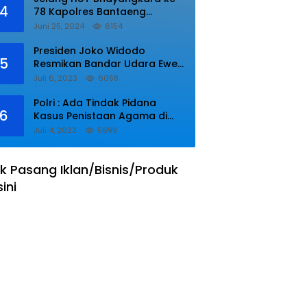
4
78 Kapolres Bantaeng
Resmikan Sumur Bor di Desa
Juni 25, 2024
6154
Kaloling Bantaeng
Presiden Joko Widodo
5
Resmikan Bandar Udara Ewer
di Asmat
Juli 6, 2023
6058
Polri : Ada Tindak Pidana
6
Kasus Penistaan Agama di
Ponpes Al Zaytun
Juli 4, 2023
5699
k Pasang Iklan/Bisnis/Produk
sini