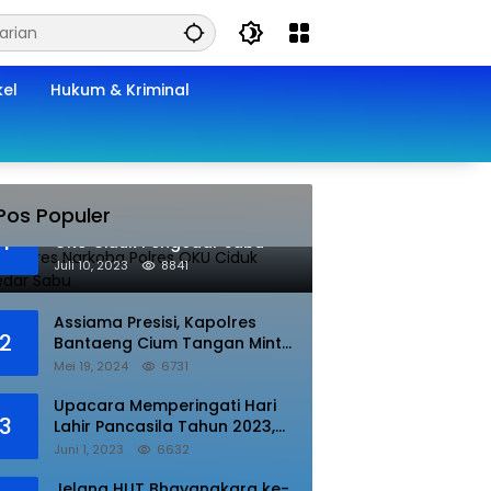
kel
Hukum & Kriminal
Pos Populer
Lagi, Satres Narkoba Polres
1
OKU Ciduk Pengedar Sabu
Juli 10, 2023
8841
Assiama Presisi, Kapolres
2
Bantaeng Cium Tangan Minta
di Doakan.
Mei 19, 2024
6731
Upacara Memperingati Hari
3
Lahir Pancasila Tahun 2023,
Wakapolres Lampung Utara
Juni 1, 2023
6632
Bacakan Amanat Kepala BPIP
RI.
Jelang HUT Bhayangkara ke-