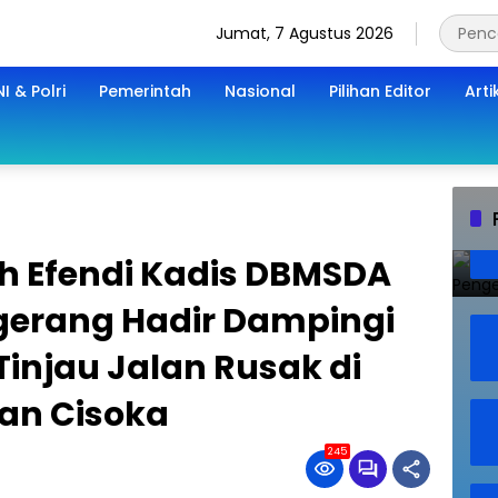
Jumat, 7 Agustus 2026
I & Polri
Pemerintah
Nasional
Pilihan Editor
Arti
h Efendi Kadis DBMSDA
ngerang Hadir Dampingi
injau Jalan Rusak di
an Cisoka
245