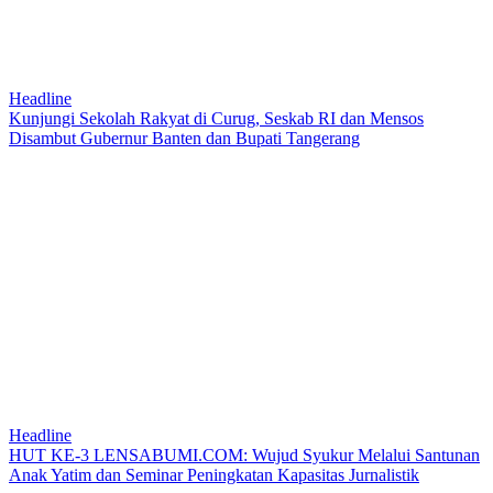
Headline
Kunjungi Sekolah Rakyat di Curug, Seskab RI dan Mensos
Disambut Gubernur Banten dan Bupati Tangerang
Headline
HUT KE-3 LENSABUMI.COM: Wujud Syukur Melalui Santunan
Anak Yatim dan Seminar Peningkatan Kapasitas Jurnalistik