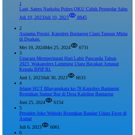
1
Lagi, Satres Narkoba Polres OKU Ciduk Pengedar Sabu
Juli 10, 2023
Juli 10, 2023
8845
2
Assiama Presisi, Kapolres Bantaeng Cium Tangan Minta
di Doakan.
Mei 19, 2024
Mei 25, 2024
6731
3
Upacara Memperingati Hari Lahir Pancasila Tahun
2023, Wakapolres Lampung Utara Bacakan Amanat
Kepala BPIP RI.
Juni 1, 2023
Juli 30, 2023
6633
4
Jelang HUT Bhayangkara ke-78 Kapolres Bantaeng
Resmikan Sumur Bor di Desa Kaloling Bantaeng
Juni 25, 2024
6154
5
Presiden Joko Widodo Resmikan Bandar Udara Ewer di
Asmat
Juli 6, 2023
6061
6