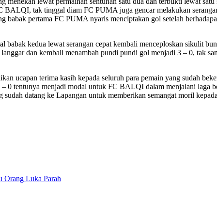
nekan lewat permainan sentuhan satu dua dan terbukti lewat satu se
uk FC BALQI, tak tinggal diam FC PUMA juga gencar melakukan serang
ng babak pertama FC PUMA nyaris menciptakan gol setelah berhadap
l babak kedua lewat serangan cepat kembali menceploskan sikulit bu
ya di langgar dan kembali menambah pundi pundi gol menjadi 3 – 0, t
 ucapan terima kasih kepada seluruh para pemain yang sudah bekerj
– 0 tentunya menjadi modal untuk FC BALQI dalam menjalani laga ber
g sudah datang ke Lapangan untuk memberikan semangat moril kepada 
u Orang Luka Parah