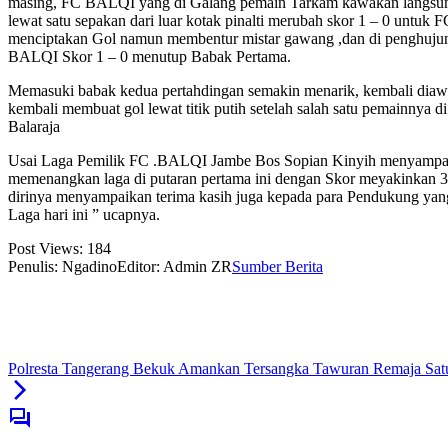
masing, FC BALQI yang di Galang pemain Tarkam kawakan langsung me
lewat satu sepakan dari luar kotak pinalti merubah skor 1 – 0 unt
menciptakan Gol namun membentur mistar gawang ,dan di penghuju
BALQI Skor 1 – 0 menutup Babak Pertama.
Memasuki babak kedua pertahdingan semakin menarik, kembali diawa
kembali membuat gol lewat titik putih setelah salah satu pemainn
Balaraja
Usai Laga Pemilik FC .BALQI Jambe Bos Sopian Kinyih menyampaikan
memenangkan laga di putaran pertama ini dengan Skor meyakinkan 3 
dirinya menyampaikan terima kasih juga kepada para Pendukung yan
Laga hari ini ” ucapnya.
Post Views:
184
Penulis: Ngadino
Editor: Admin ZR
Sumber Berita
Polresta Tangerang Bekuk Amankan Tersangka Tawuran Remaja Sat