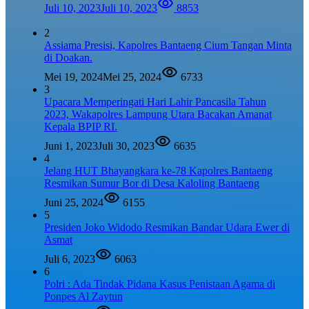
Juli 10, 2023
Juli 10, 2023
8853
2
Assiama Presisi, Kapolres Bantaeng Cium Tangan Minta
di Doakan.
Mei 19, 2024
Mei 25, 2024
6733
3
Upacara Memperingati Hari Lahir Pancasila Tahun
2023, Wakapolres Lampung Utara Bacakan Amanat
Kepala BPIP RI.
Juni 1, 2023
Juli 30, 2023
6635
4
Jelang HUT Bhayangkara ke-78 Kapolres Bantaeng
Resmikan Sumur Bor di Desa Kaloling Bantaeng
Juni 25, 2024
6155
5
Presiden Joko Widodo Resmikan Bandar Udara Ewer di
Asmat
Juli 6, 2023
6063
6
Polri : Ada Tindak Pidana Kasus Penistaan Agama di
Ponpes Al Zaytun