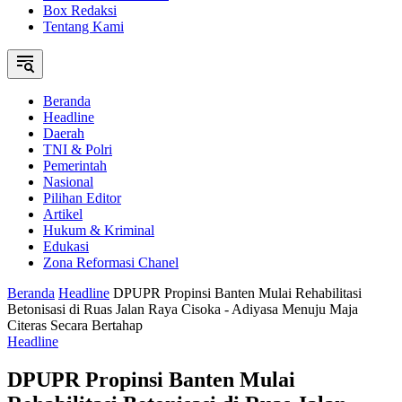
Box Redaksi
Tentang Kami
Beranda
Headline
Daerah
TNI & Polri
Pemerintah
Nasional
Pilihan Editor
Artikel
Hukum & Kriminal
Edukasi
Zona Reformasi Chanel
Beranda
Headline
DPUPR Propinsi Banten Mulai Rehabilitasi
Betonisasi di Ruas Jalan Raya Cisoka - Adiyasa Menuju Maja
Citeras Secara Bertahap
Headline
DPUPR Propinsi Banten Mulai