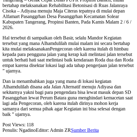
bertahap melaksanakan Rehabilitasi Betonisasi di Ruas Jalanraya
Cisoka – Adiyasa menuju Maja Citeras tepatnya di mulai depan
Alfamart Pasanggrhan Desa Pasanggrhan Kecamatan Solear
Kabupaten Tangerang, Propinsi Banten, Pada Kamis Malam 2 / 6 /
2026.
Hal tersebut di sampaikan oleh Basir, selalu Mandor Kegiatan
tersebut yang mana Alhamdulilah mulai malam ini secara bertahap
kita mulai melaksanakanPengecoran oleh karena itulah di himbau
kepada para pengguna jalan yang kerap kali melintasi jalan tersebut
untuk berhati hati saat melintasi baik kendaraan Roda dua dan Roda
empat karena disektar lokasi lagi ada tahap pengerjaan jalan tersebut
” ujarnya.
Dan ia menambahkan juga yang mana di lokasi kegiatan
Alhamdulilah disana ada Jalan Alternatif menuju Adiyasa dan
sekitarnya yakni bagi para pengendara bisa lewat masuk depan SD
Pasanggrhan lewat Perum Batara guna menghindari kemacetan saat
lagi ada Pengecoran, oleh karena itulah dirinya mohon kerja
samanya dari semua pihak agar Kegiatan ini bisa selesai dengan
baik ” ujarnya.
Post Views:
118
Penulis: Ngadino
Editor: Admin ZR
Sumber Berita